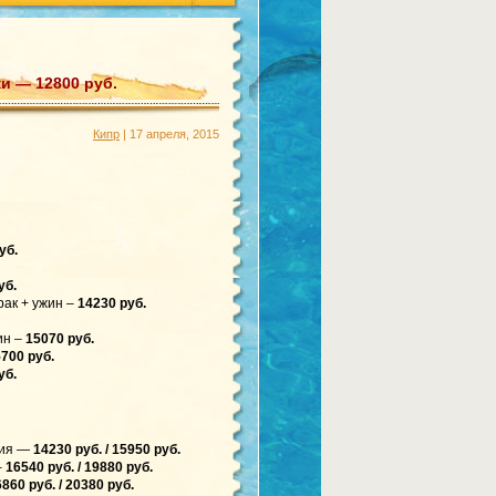
ки — 12800 руб.
Кипр
| 17 апреля, 2015
уб.
уб.
рак + ужин –
14230 руб.
ин –
15070 руб.
700 руб.
уб.
ния —
14230 руб. / 15950 руб.
–
16540 руб. / 19880 руб.
860 руб. / 20380 руб.