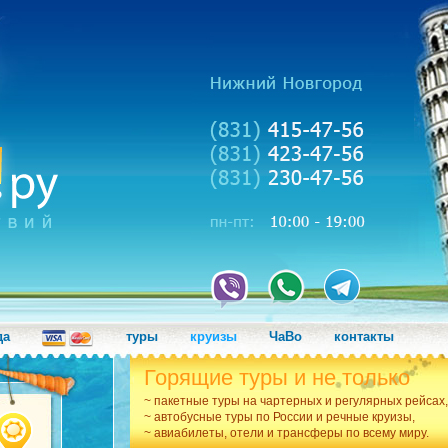
да
туры
круизы
ЧаВо
контакты
Горящие туры и не только
~ пакетные туры на чартерных и регулярных рейсах,
~ автобусные туры по России и речные круизы,
~ авиабилеты, отели и трансферы по всему миру.