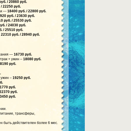
уб. / 20860 руб.
 / 22250 руб.
рак —
18400 руб. / 22800 руб.
920 руб. / 23630 руб.
0 руб. / 25530 руб.
уб. / 24030 руб.
. / 25510 руб.
–
22310 руб. / 28940 руб.
тания —
16730 руб.
трак + ужин –
18080 руб.
8190 руб.
.
 ужин –
19250 руб.
б.
1770 руб.
22370 руб.
3450 руб.
нии.
 питание, трансферы,
н быть действителен более 6 мес.