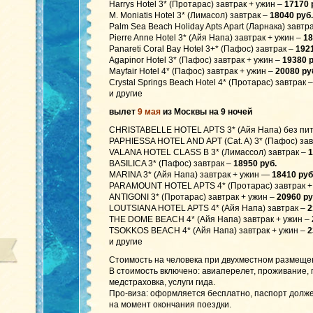
Harrys Hotel 3* (Протарас) завтрак + ужин –
17170 р
M. Moniatis Hotel 3* (Лимасол) завтрак –
18040 руб.
Palm Sea Beach Holiday Apts Apart (Ларнака) завт
Pierre Anne Hotel 3* (Айя Напа) завтрак + ужин –
18
Panareti Coral Bay Hotel 3+* (Пафос) завтрак –
1921
Agapinor Hotel 3* (Пафос) завтрак + ужин –
19380 р
Mayfair Hotel 4* (Пафос) завтрак + ужин –
20080 руб
Crystal Springs Beach Hotel 4* (Протарас) завтрак 
и другие
вылет
9 мая
из Москвы на 9 ночей
CHRISTABELLE HOTEL APTS 3* (Айя Напа) без пи
PAPHIESSA HOTEL AND APT (Cat. A) 3* (Пафос) зав
VALANA HOTEL CLASS B 3* (Лимассол) завтрак –
1
BASILICA 3* (Пафос) завтрак –
18950 руб.
MARINA 3* (Айя Напа) завтрак + ужин —
18410 руб
PARAMOUNT HOTEL APTS 4* (Протарас) завтрак +
ANTIGONI 3* (Протарас) завтрак + ужин –
20960 ру
LOUTSIANA HOTEL APTS 4* (Айя Напа) завтрак –
2
THE DOME BEACH 4* (Айя Напа) завтрак + ужин –
TSOKKOS BEACH 4* (Айя Напа) завтрак + ужин –
2
и другие
Стоимость на человека при двухместном размеще
В стоимость включено: авиаперелет, проживание,
медстраховка, услуги гида.
Про-виза: оформляется бесплатно, паспорт долже
на момент окончания поездки.