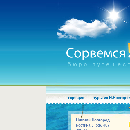
горящие
туры из Н.Новгоро
Нижний Новгород
Костина 3, оф. 407