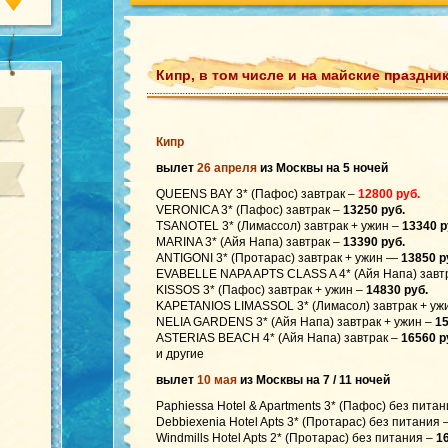
Кипр, в том числе и на майские праздни
Кипр
вылет
26 апреля
из Москвы на 5 ночей
QUEENS BAY 3* (Пафос) завтрак –
12800 руб.
VERONICA 3* (Пафос) завтрак –
13250 руб.
TSANOTEL 3* (Лимассол) завтрак + ужин –
13340 р
MARINA 3* (Айя Напа) завтрак –
13390 руб.
ANTIGONI 3* (Протарас) завтрак + ужин —
13850 р
EVABELLE NAPA APTS CLASS A 4* (Айя Напа) завт
KISSOS 3* (Пафос) завтрак + ужин –
14830 руб.
KAPETANIOS LIMASSOL 3* (Лимасол) завтрак + уж
NELIA GARDENS 3* (Айя Напа) завтрак + ужин –
15
ASTERIAS BEACH 4* (Айя Напа) завтрак –
16560 р
и другие
вылет
10 мая
из Москвы на 7 / 11 ночей
Paphiessa Hotel & Apartments 3* (Пафос) без пита
Debbiexenia Hotel Apts 3* (Протарас) без питания 
Windmills Hotel Apts 2* (Протарас) без питания –
16