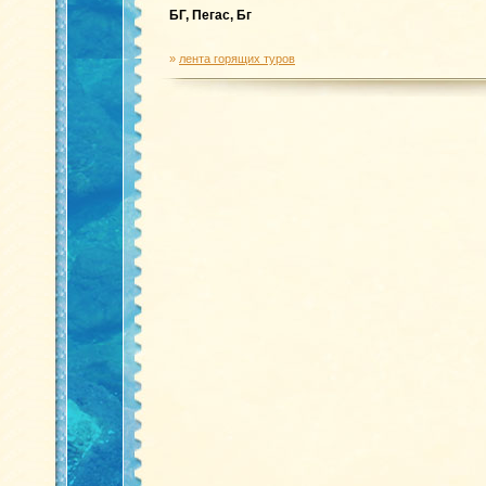
БГ, Пегас, Бг
»
лента горящих туров