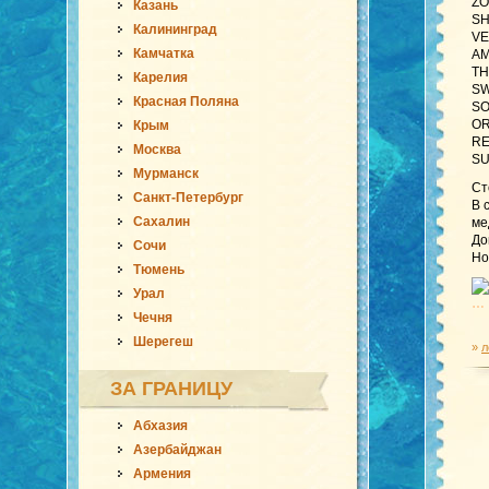
ZO
Казань
SH
Калининград
VE
Камчатка
AM
TH
Карелия
SW
Красная Поляна
SO
OR
Крым
RE
Москва
SU
Мурманск
Ст
Санкт-Петербург
В 
Сахалин
ме
До
Сочи
Но
Тюмень
Урал
… 
Чечня
Шерегеш
»
л
ЗА ГРАНИЦУ
Абхазия
Азербайджан
Армения