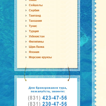
Оман
Сейшелы
Сербия
Таиланд
Танзания
Тунис
Турция
Узбекистан
Филипины
Шри-Ланка
Япония
Морские круизы