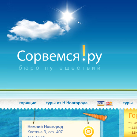
горящие
туры из Н.Новгорода
туры
Го
~ па
Нижний Новгород
~ ав
Костина 3, оф. 407
~ ав