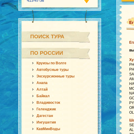
415-47-56
Ег
ПОИСК ТУРА
Ег
в
ПО РОССИИ
Ху
Круизы по Волге
PH
PH
Автобусные туры
SA
Экскурсионные туры
AM
Анапа
HA
MO
Алтай
NA
Байкал
GO
Владивосток
PY
OR
Геленджик
OL
Дагестан
Ша
Ингушетия
SE
КавМинВоды
AL