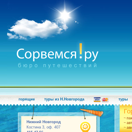
горящие
туры из Н.Новгорода
туры
Го
~ па
Нижний Новгород
~ ав
Костина 3, оф. 407
~ ав