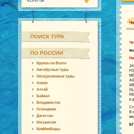
415-47-56
Че
ПОИСК ТУРА
Че
в
ПО РОССИИ
На
Круизы по Волге
JA
Автобусные туры
FO
ME
Экскурсионные туры
AG
Анапа
WE
Алтай
OL
RE
Байкал
и 
Владивосток
Ст
Геленджик
В 
Дагестан
ме
Ингушетия
БГ
КавМинВоды