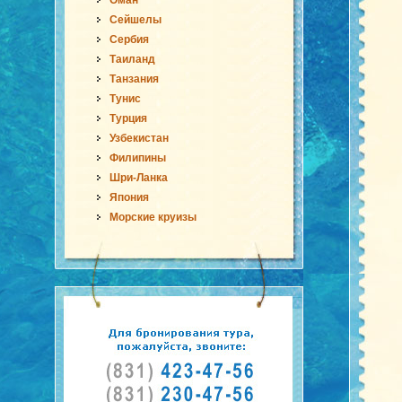
Оман
Сейшелы
Сербия
Таиланд
Танзания
Тунис
Турция
Узбекистан
Филипины
Шри-Ланка
Япония
Морские круизы