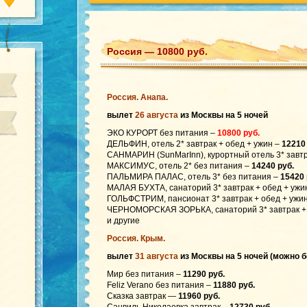
Россия — 10800 руб.
Россия. Анапа.
вылет
26 августа
из Москвы на 5 ночей
ЭКО КУРОРТ без питания –
10800 руб.
ДЕЛЬФИН, отель 2* завтрак + обед + ужин –
12210
САНМАРИН (SunMarInn), курортный отель 3* завтр
МАКСИМУС, отель 2* без питания –
14240 руб.
ПАЛЬМИРА ПАЛАС, отель 3* без питания –
15420 
МАЛАЯ БУХТА, санаторий 3* завтрак + обед + ужи
ГОЛЬФСТРИМ, пансионат 3* завтрак + обед + ужи
ЧЕРНОМОРСКАЯ ЗОРЬКА, санаторий 3* завтрак + 
и другие
Россия. Крым.
вылет
31 августа
из Москвы на 5 ночей (можно 
Мир без питания –
11290 руб.
Feliz Verano без питания –
11880 руб.
Сказка завтрак —
11960 руб.