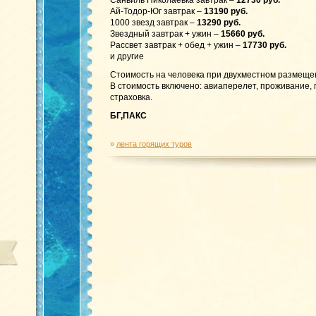
Санвиль Николаевка завтрак –
12730 руб.
Ай-Тодор-Юг завтрак –
13190 руб.
1000 звезд завтрак –
13290 руб.
Звездный завтрак + ужин –
15660 руб.
Рассвет завтрак + обед + ужин –
17730 руб.
и другие
Стоимость на человека при двухместном размеще
В стоимость включено: авиаперелет, проживание,
страховка.
БГ,ПАКС
»
лента горящих туров