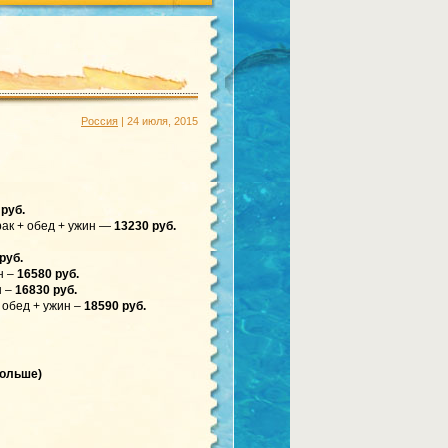
Россия
| 24 июля, 2015
 руб.
ак + обед + ужин —
13230 руб.
руб.
н –
16580 руб.
н –
16830 руб.
обед + ужин –
18590 руб.
больше)