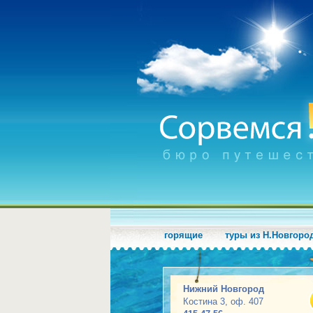
горящие
туры из Н.Новгоро
Нижний Новгород
Костина 3, оф. 407