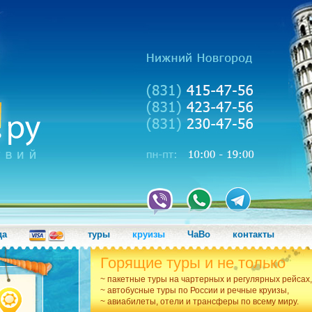
да
туры
круизы
ЧаВо
контакты
Горящие туры и не только
~ пакетные туры на чартерных и регулярных рейсах,
~ автобусные туры по России и речные круизы,
~ авиабилеты, отели и трансферы по всему миру.