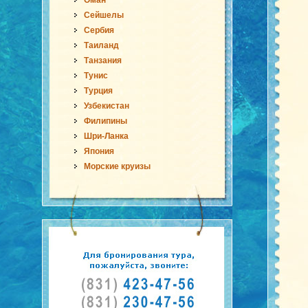
Оман
Сейшелы
Сербия
Таиланд
Танзания
Тунис
Турция
Узбекистан
Филипины
Шри-Ланка
Япония
Морские круизы