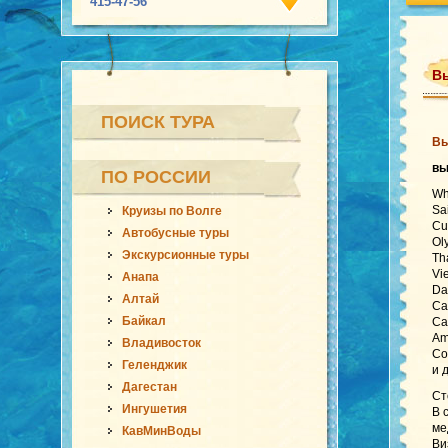
415-47-56
Вь
ПОИСК ТУРА
Вь
вы
ПО РОССИИ
Wh
Sa
Круизы по Волге
Cu
Автобусные туры
Ol
Экскурсионные туры
Th
Vi
Анапа
Da
Алтай
Ca
Байкал
Ca
Am
Владивосток
Co
Геленджик
и 
Дагестан
Ст
Ингушетия
В 
ме
КавМинВоды
Ви