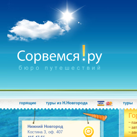
горящие
туры из Н.Новгорода
туры
Го
~ па
Нижний Новгород
~ ав
Костина 3, оф. 407
~ ав