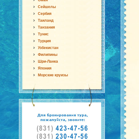
Оман
Сейшелы
Сербия
Таиланд
Танзания
Тунис
Турция
Узбекистан
Филипины
Шри-Ланка
Япония
Морские круизы