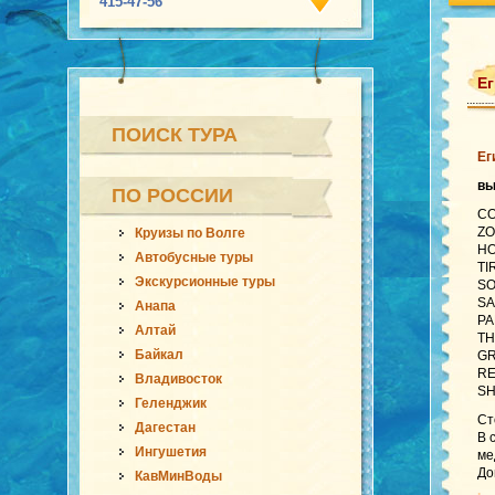
415-47-56
Ег
ПОИСК ТУРА
Ег
в
ПО РОССИИ
CO
ZO
Круизы по Волге
HO
Автобусные туры
TI
Экскурсионные туры
SO
SA
Анапа
PA
Алтай
TH
Байкал
GR
RE
Владивосток
SH
Геленджик
Ст
Дагестан
В 
Ингушетия
ме
До
КавМинВоды
.