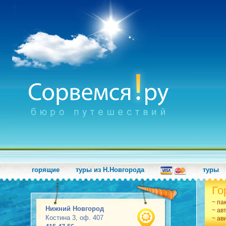
горящие
туры из Н.Новгорода
туры
Го
~ па
Нижний Новгород
~ ав
Костина 3, оф. 407
~ ав