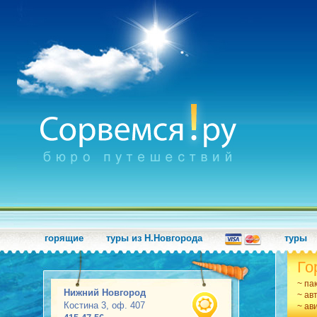
горящие
туры из Н.Новгорода
туры
Го
~ па
Нижний Новгород
~ ав
Костина 3, оф. 407
~ ав