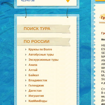
415-47-56
Гр
ПОИСК ТУРА
Гр
вы
ПО РОССИИ
HI
ES
Круизы по Волге
SE
Автобусные туры
MA
Экскурсионные туры
AN
AR
Анапа
WH
Алтай
FI
Байкал
MU
SU
Владивосток
и 
Геленджик
Ст
Дагестан
В 
Ингушетия
ме
До
КавМинВоды
до