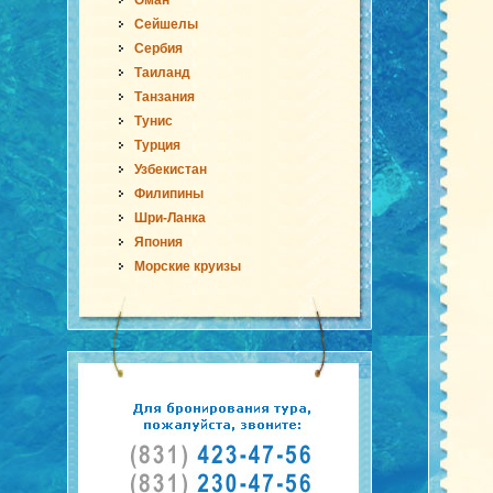
Оман
Сейшелы
Сербия
Таиланд
Танзания
Тунис
Турция
Узбекистан
Филипины
Шри-Ланка
Япония
Морские круизы