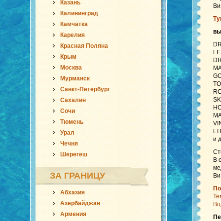
Казань
Ви
Калининград
Ту
Камчатка
в
Карелия
DR
Красная Поляна
LE
Крым
DR
Москва
MA
GO
Мурманск
TO
Санкт-Петербург
RO
SK
Сахалин
HO
Сочи
MA
Тюмень
VI
LT
Урал
и 
Чечня
Ст
Шерегеш
В 
ме
ЗА ГРАНИЦУ
Ви
По
Абхазия
Те
Азербайджан
Во
Армения
Пе