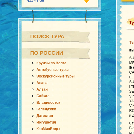
415-47-56
Ту
ПОИСК ТУРА
Ту
вы
ПО РОССИИ
SU
ME
Круизы по Волге
IB
Автобусные туры
CA
Экскурсионные туры
EL
SU
Анапа
LT
Алтай
SE
Байкал
VI
YA
Владивосток
VI
Геленджик
RO
и 
Дагестан
Ингушетия
Ст
В 
КавМинВоды
ме