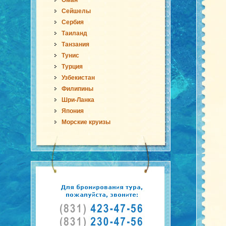
Оман
Сейшелы
Сербия
Таиланд
Танзания
Тунис
Турция
Узбекистан
Филипины
Шри-Ланка
Япония
Морские круизы