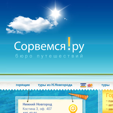
горящие
туры из Н.Новгорода
туры
Го
~ па
Нижний Новгород
~ ав
Костина 3, оф. 407
~ ав