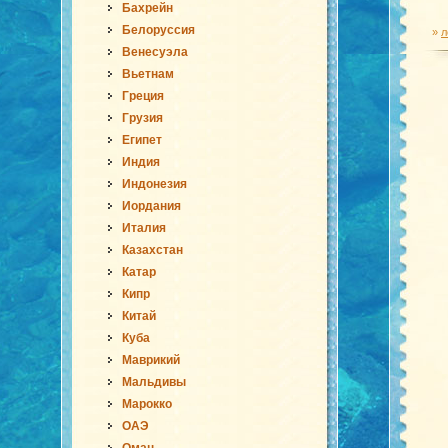
Бахрейн
Белоруссия
»
л
Венесуэла
Вьетнам
Греция
Грузия
Египет
Индия
Индонезия
Иордания
Италия
Казахстан
Катар
Кипр
Китай
Куба
Маврикий
Мальдивы
Марокко
ОАЭ