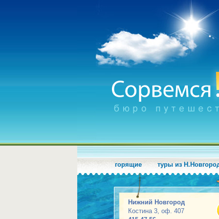
горящие
туры из Н.Новгоро
Нижний Новгород
Костина 3, оф. 407