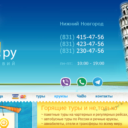
да
туры
круизы
ЧаВо
контакты
Горящие туры и не только
~ пакетные туры на чартерных и регулярных рейсах,
~ автобусные туры по России и речные круизы,
~ авиабилеты, отели и трансферы по всему миру.