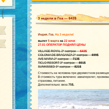
3 недели в Гоа — 643$
Индия. Гоа.
На 3 недели!
вылет
5 марта
на
22 ночи
27.01 ОПЕРАТОР ПОДНЯЛ ЦЕНЫ
VILLAGE ROYAL 2* завтрак —
643$
COLONIA DE BRAGANZA 2* завтрак —
699$
AVE MARIA 2* завтрак —
713$
TICLO RESORT 3* завтрак —
801$
SUNKISSED 3* завтрак —
821$
Стоимость на человека при двухместном размеще
В стоимость тура включено: авиаперелет, прожив
страховка, питание.
Дополнительно: виза
75$.