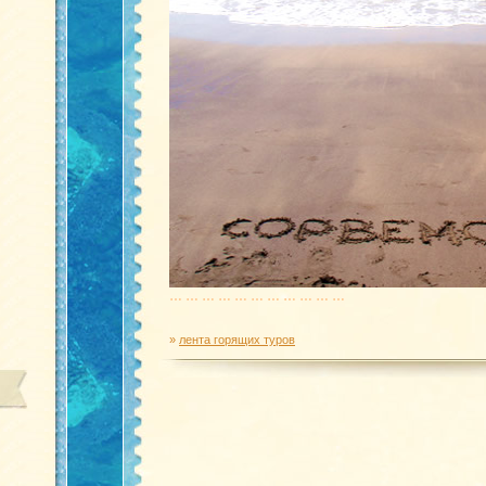
… … … … … … … … … … …
»
лента горящих туров