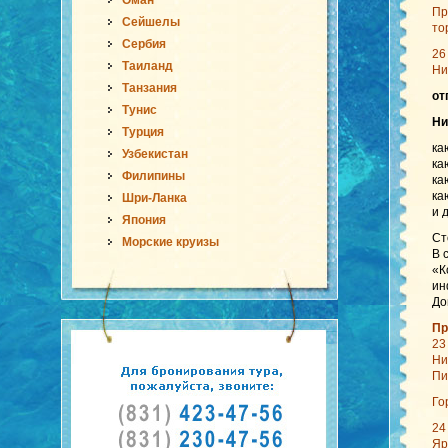
Оман
Пр
Сейшелы
то
Сербия
26
Таиланд
Ни
Танзания
от
Тунис
Ни
Турция
ка
Узбекистан
ка
Филипины
ка
ка
Шри-Ланка
и 
Япония
Ст
Морские круизы
В 
«К
ин
До
Пр
23
Ни
Пи
Го
24
Яр