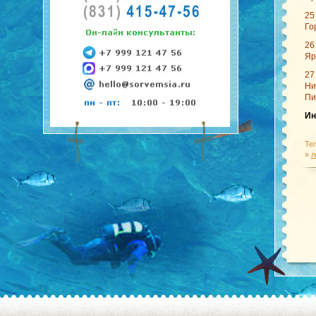
25
Го
26
Яр
27
Ни
Пи
И
Те
»
л