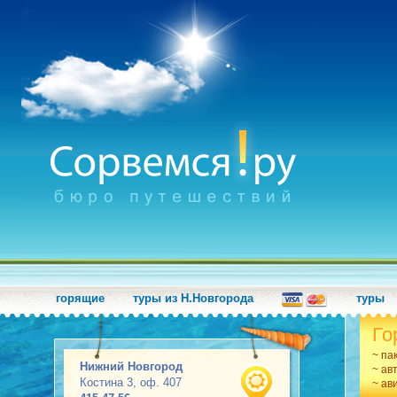
горящие
туры из Н.Новгорода
туры
Го
~ па
Нижний Новгород
~ ав
Костина 3, оф. 407
~ ав