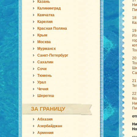
17
Казань
Ни
Калининград
Пи
Камчатка
18
Карелия
Ка
Красная Поляна
19
Крым
Из
го
Москва
ко
Мурманск
То
Санкт-Петербург
20
Сахалин
То
Ши
Сочи
Са
Тюмень
21
Урал
Те
Чечня
22
Шерегеш
Ко
Ни
ЗА ГРАНИЦУ
Пи
от
Абхазия
Ни
Азербайджан
Но
Армения