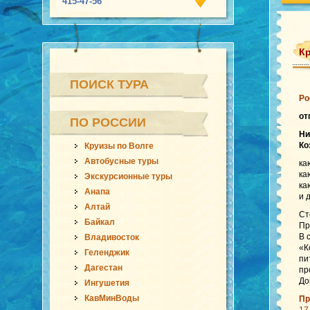
415-47-56
Кр
ПОИСК ТУРА
Ро
от
ПО РОССИИ
Ни
Ко
Круизы по Волге
Автобусные туры
ка
ка
Экскурсионные туры
ка
Анапа
и 
Алтай
Ст
Байкал
Пр
В 
Владивосток
«К
Геленджик
пи
Дагестан
пр
До
Ингушетия
КавМинВоды
Пр