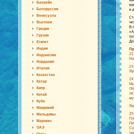
ка
Бахрейн
ка
Белоруссия
и 
Венесуэла
Ст
Вьетнам
че
В 
Греция
«А
Грузия
пу
До
Египет
Индия
Пр
22
Индонезия
Ни
Иордания
23
Италия
Яр
Казахстан
24
Катар
Мы
Кипр
Об
ле
Китай
му
Куба
Яр
Маврикий
25
Мальдивы
Пл
Марокко
Пе
ОАЭ
Со
те