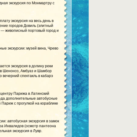
дная экскурсия по Монмартру с
лату экскурсия на весь день в
ение городов Довиль (элитный
р — живописный портовый город и
ые экскурсии: музей вина, Чрево
ется экскурсия в долину реки
ов Шенонсо, Амбуаз и Шамбор
о вечерний спектакль в кабарэ
 центру Парижа в Латинский
еда дополнительные автобусные
й Париж с прогулкой на кораблике
ии: автобусная экскурсия в замок
ра Инвалидов (осмотр пантеона
льная экскурсия в Лувр.