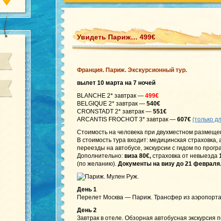
Увидеть Париж… 499€
Франция. Париж. Экскурсионный тур.
вылет 10 марта на 7 ночей
BLANCHE 2* завтрак —
499€
BELGIQUE 2* завтрак —
540€
CRONSTADT 2* завтрак —
551€
ARCANTIS FROCHOT 3* завтрак —
607€
(только д
Стоимость на человека при двухместном размеще
В стоимость тура входит: медицинская страховка,
переезды на автобусе, экскурсии с гидом по прогр
Дополнительно:
виза 80€,
страховка от невыезда
(по желанию).
Документы на визу до 21 февраля
День 1
Перелет Москва — Париж. Трансфер из аэропорта
День 2
Завтрак в отеле. Обзорная автобусная экскурсия 