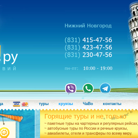
да
туры
круизы
ЧаВо
контакты
Горящие туры и не только
~ пакетные туры на чартерных и регулярных рейсах,
~ автобусные туры по России и речные круизы,
~ авиабилеты, отели и трансферы по всему миру.