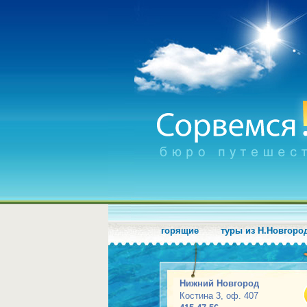
горящие
туры из Н.Новгоро
Нижний Новгород
Костина 3, оф. 407