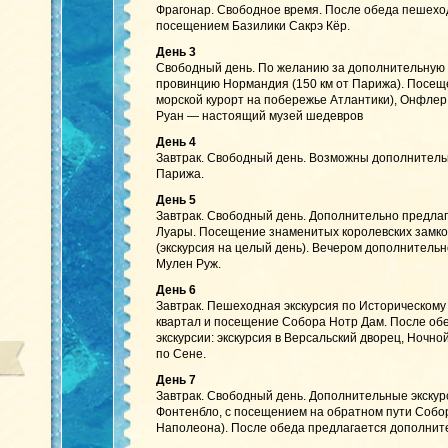
Фрагонар. Свободное время. После обеда пешехо
посещением Базилики Сакрэ Кёр.
День 3
Свободный день. По желанию за дополнительную п
провинцию Нормандия (150 км от Парижа). Посещ
морской курорт на побережье Атлантики), Онфле
Руан — настоящий музей шедевров
День 4
Завтрак. Свободный день. Возможны дополнительн
Парижа.
День 5
Завтрак. Свободный день. Дополнительно предлага
Луары. Посещение знаменитых королевских замк
(экскурсия на целый день). Вечером дополнительн
Мулен Руж.
День 6
Завтрак. Пешеходная экскурсия по Историческому
квартал и посещение Собора Нотр Дам. После об
экскурсии: экскурсия в Версальский дворец, Ночно
по Сене.
День 7
Завтрак. Свободный день. Дополнительные экскурс
Фонтенбло, с посещением на обратном пути Собо
Наполеона). После обеда предлагается дополните