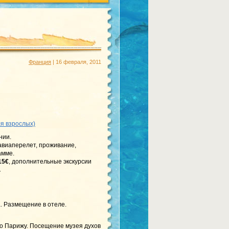
Франция
| 16 февраля, 2011
ля взрослых)
нии.
 авиаперелет, проживание,
амме.
15€
, дополнительные экскурсии
.
. Размещение в отеле.
по Парижу. Посещение музея духов