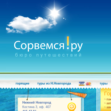
горящие
туры из Н.Новгорода
туры
Го
~ па
Нижний Новгород
~ ав
Костина 3, оф. 407
~ ав