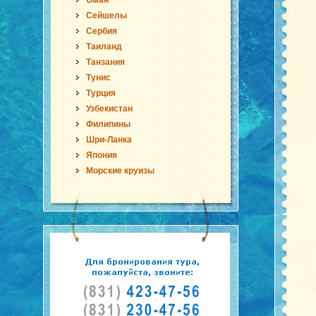
Оман
Сейшелы
Сербия
Таиланд
Танзания
Тунис
Турция
Узбекистан
Филипины
Шри-Ланка
Япония
Морские круизы