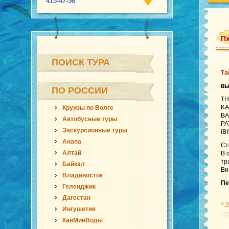
415-47-56
Пх
ПОИСК ТУРА
Та
в
ПО РОССИИ
TH
KA
Круизы по Волге
BA
Автобусные туры
PA
Экскурсионные туры
IB
Анапа
Ст
Алтай
В 
тр
Байкал
Ви
Владивосток
Пе
Геленджик
Дагестан
»
л
Ингушетия
КавМинВоды