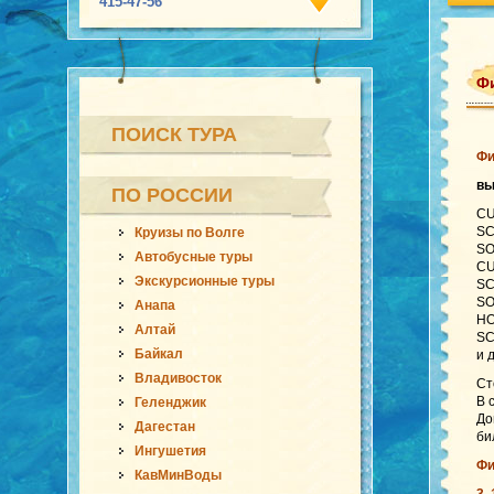
415-47-56
Фи
ПОИСК ТУРА
Фи
в
ПО РОССИИ
CU
SC
Круизы по Волге
SO
Автобусные туры
CU
Экскурсионные туры
SC
SO
Анапа
HO
Алтай
SC
Байкал
и 
Владивосток
Ст
В 
Геленджик
До
Дагестан
би
Ингушетия
Фи
КавМинВоды