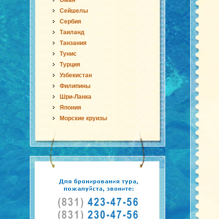
Оман
Сейшелы
Сербия
Таиланд
Танзания
Тунис
Турция
Узбекистан
Филипины
Шри-Ланка
Япония
Морские круизы