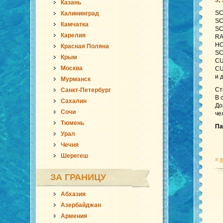
3,
Казань
SC
Калининград
SC
Камчатка
SC
Карелия
RA
HO
Красная Поляна
SC
Крым
CU
Москва
CU
и 
Мурманск
Ст
Санкт-Петербург
В 
Сахалин
До
Сочи
че
Тюмень
Па
Урал
Чечня
Шерегеш
»
л
ЗА ГРАНИЦУ
Абхазия
Азербайджан
Армения