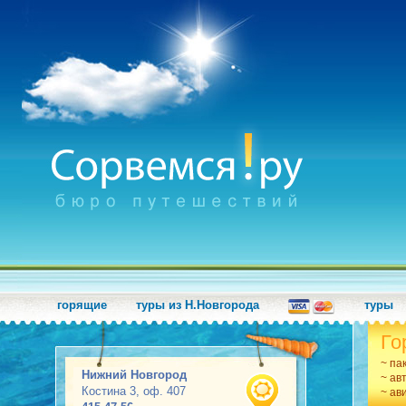
горящие
туры из Н.Новгорода
туры
Го
~ па
Нижний Новгород
~ ав
Костина 3, оф. 407
~ ав