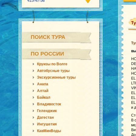
415-47-56
Ту
ПОИСК ТУРА
Ту
в
ПО РОССИИ
HO
DE
Круизы по Волге
HA
Автобусные туры
HO
Экскурсионные туры
EL
LT
Анапа
VI
Алтай
EL
Байкал
EL
EL
Владивосток
и 
Геленджик
Ст
Дагестан
В 
Ингушетия
ме
Ви
КавМинВоды
До