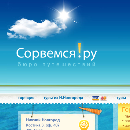
горящие
туры из Н.Новгорода
туры
Го
~ па
Нижний Новгород
~ ав
Костина 3, оф. 407
~ ав