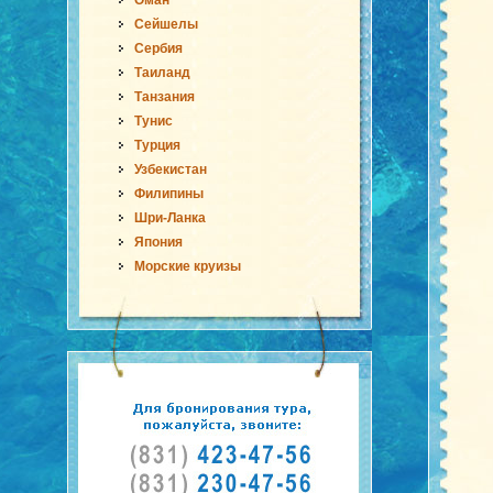
Оман
Сейшелы
Сербия
Таиланд
Танзания
Тунис
Турция
Узбекистан
Филипины
Шри-Ланка
Япония
Морские круизы