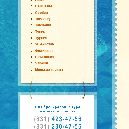
Оман
Сейшелы
Сербия
Таиланд
Танзания
Тунис
Турция
Узбекистан
Филипины
Шри-Ланка
Япония
Морские круизы