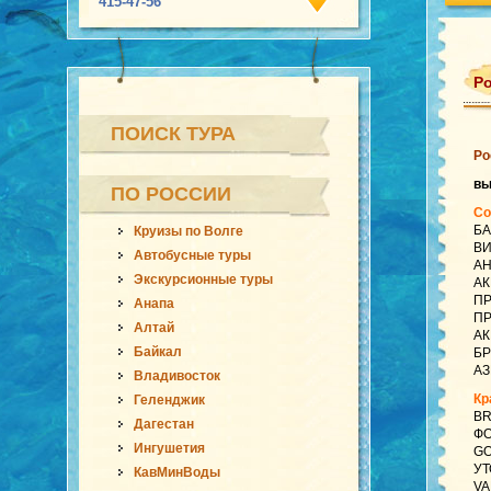
415-47-56
Ро
ПОИСК ТУРА
Ро
в
ПО РОССИИ
Со
БА
Круизы по Волге
ВИ
Автобусные туры
АН
Экскурсионные туры
АК
ПР
Анапа
ПР
Алтай
АК
Байкал
БР
АЗ
Владивосток
Кр
Геленджик
BR
Дагестан
ФО
Ингушетия
GO
УТ
КавМинВоды
VA