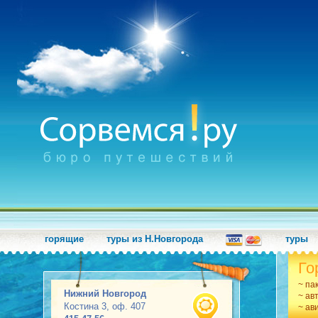
горящие
туры из Н.Новгорода
туры
Го
~ па
Нижний Новгород
~ ав
Костина 3, оф. 407
~ ав