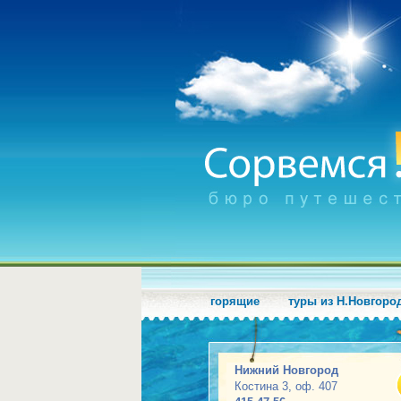
горящие
туры из Н.Новгоро
Нижний Новгород
Костина 3, оф. 407