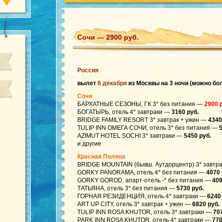
Сочи — 2900 руб.
Россия
вылет
6 декабря
из Москвы на 3 ночи (можно бо
Сочи
БАРХАТНЫЕ СЕЗОНЫ, ГК 3* без питания —
2900 
БОГАТЫРЬ, отель 4* завтраки —
3160 руб.
BRIDGE FAMILY RESORT 3* завтрак + ужин —
4340
TULIP INN ОМЕГА СОЧИ, отель 3* без питания —
AZIMUT HOTEL SOCHI 3* завтраки —
5450 руб.
и другие
Красная Поляна
BRIDGE MOUNTAIN (бывш. Аутдорцентр) 3* завтр
GORKY PANORAMA, отель 4* без питания —
4070 
GORKY GOROD, апарт-отель -* без питания —
409
ТАТЬЯНА, отель 3* без питания —
5730 руб.
ГОРНАЯ РЕЗИДЕНЦИЯ, отель 4* завтраки —
6240
ART UP CITY, отель 3* завтрак + ужин —
6820 руб.
TULIP INN ROSA KHUTOR, отель 3* завтраки —
70
PARK INN ROSA KHUTOR, отель 4* завтраки —
778