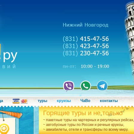
да
туры
круизы
ЧаВо
контакты
Горящие туры и не только
~ пакетные туры на чартерных и регулярных рейсах,
~ автобусные туры по России и речные круизы,
~ авиабилеты, отели и трансферы по всему миру.