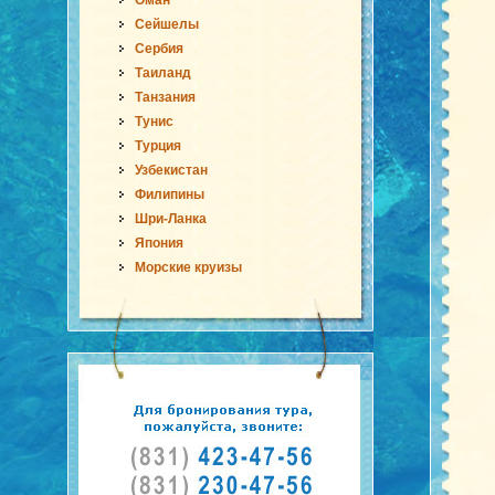
Оман
Сейшелы
Сербия
Таиланд
Танзания
Тунис
Турция
Узбекистан
Филипины
Шри-Ланка
Япония
Морские круизы