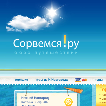
горящие
туры из Н.Новгорода
туры
Го
~ па
Нижний Новгород
~ ав
Костина 3, оф. 407
~ ав