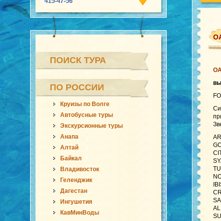
415-47-56
ОА
ПОИСК ТУРА
О
в
ПО РОССИИ
FO
Круизы по Волге
Си
Автобусные туры
пр
Зв
Экскурсионные туры
Анапа
AR
GO
Алтай
CI
Байкал
SY
TU
Владивосток
NO
Геленджик
IB
Дагестан
CR
SA
Ингушетия
AL
КавМинВоды
SU