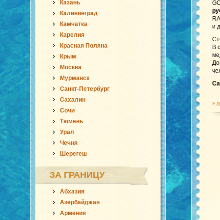
Казань
GO
ру
Калининград
RA
Камчатка
и 
Карелия
Ст
Красная Поляна
В 
ме
Крым
До
Москва
че
Мурманск
Са
Санкт-Петербург
Сахалин
»
л
Сочи
Тюмень
Урал
Чечня
Шерегеш
ЗА ГРАНИЦУ
Абхазия
Азербайджан
Армения