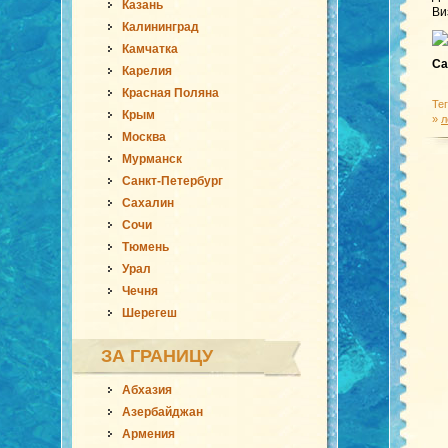
Казань
Ви
Калининград
Камчатка
Са
Карелия
Красная Поляна
Те
Крым
»
л
Москва
Мурманск
Санкт-Петербург
Сахалин
Сочи
Тюмень
Урал
Чечня
Шерегеш
ЗА ГРАНИЦУ
Абхазия
Азербайджан
Армения