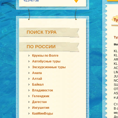
415-47-56
Ту
ПОИСК ТУРА
Ту
в
ПО РОССИИ
KL
KL
Круизы по Волге
AR
Автобусные туры
KL
Экскурсионные туры
AC
LI
Анапа
JU
Алтай
NO
Байкал
SU
OT
Владивосток
AS
Геленджик
и 
Дагестан
Ст
Ингушетия
В 
ме
КавМинВоды
До