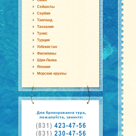
Оман
Сейшелы
Сербия
Таиланд
Танзания
Тунис
Турция
Узбекистан
Филипины
Шри-Ланка
Япония
Морские круизы