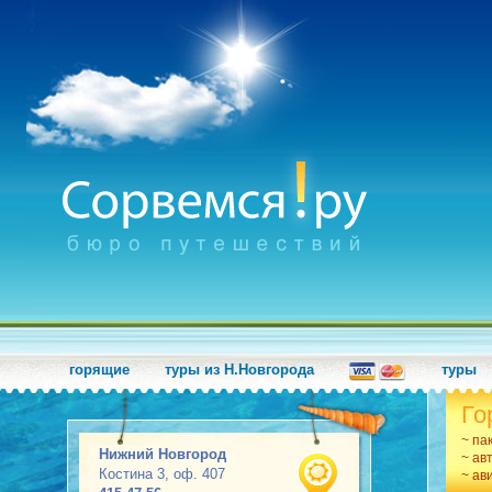
горящие
туры из Н.Новгорода
туры
Го
~ па
Нижний Новгород
~ ав
Костина 3, оф. 407
~ ав