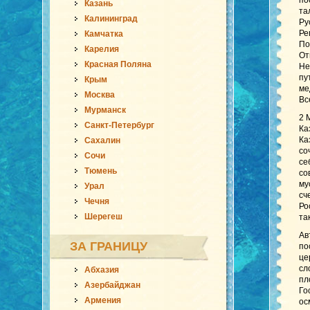
по
Казань
та
Калининград
Ру
Ре
Камчатка
По
Карелия
От
Красная Поляна
Не
пу
Крым
ме
Москва
Вс
Мурманск
2 
Санкт-Петербург
Ка
Ка
Сахалин
со
Сочи
се
Тюмень
со
му
Урал
сч
Чечня
Ро
Шерегеш
та
Ав
ЗА ГРАНИЦУ
по
це
сл
Абхазия
пл
Азербайджан
Го
Армения
ос