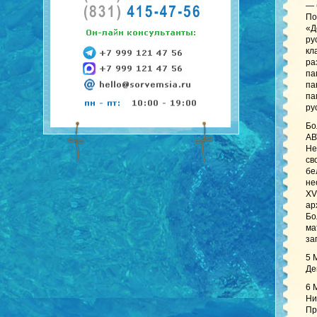
— 
По
«Д
ру
кл
ра
па
па
па
ру
Бо
АВ
Не
св
бе
не
XV
ар
Бо
ма
за
5 
Де
6 
Ни
Пр