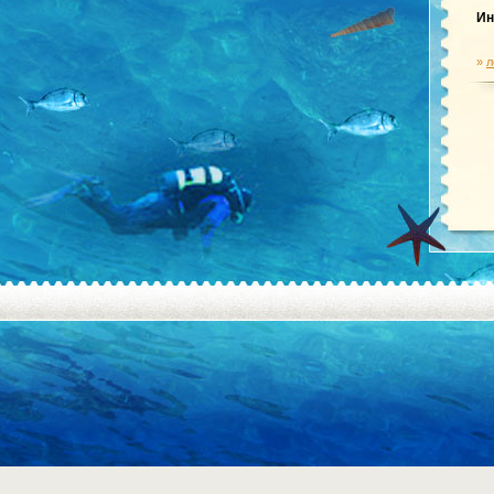
И
»
л