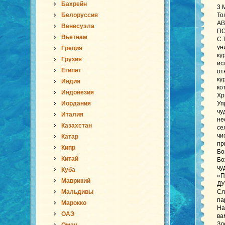
Бахрейн
3 
Белоруссия
То
АВ
Венесуэла
ПО
Вьетнам
С.
ун
Греция
ку
Грузия
ис
Египет
от
ку
Индия
ко
Индонезия
Хр
Иордания
Уп
чу
Италия
не
Казахстан
се
чи
Катар
пр
Кипр
Бо
Китай
Бо
чу
Куба
«П
Маврикий
ДУ
Мальдивы
Сл
па
Марокко
На
ОАЭ
ва
Зд