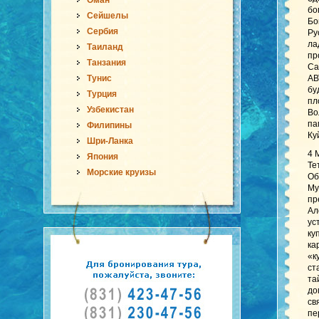
Оман
бо
Сейшелы
Бо
Сербия
Ру
ла
Таиланд
пр
Танзания
Са
Тунис
АВ
бу
Турция
пл
Узбекистан
Во
па
Филипины
Ку
Шри-Ланка
4 
Япония
Те
Морские круизы
Об
Му
пр
Ал
ус
ку
ка
«к
ст
та
до
св
пе