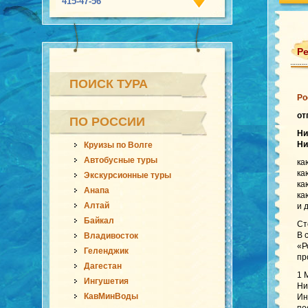
415-47-56
Ре
ПОИСК ТУРА
Ро
от
ПО РОССИИ
Ни
Ни
Круизы по Волге
Автобусные туры
ка
ка
Экскурсионные туры
ка
Анапа
ка
Алтай
и 
Байкал
Ст
В 
Владивосток
«Р
Геленджик
пр
Дагестан
1 
Ингушетия
Ни
КавМинВоды
Ин