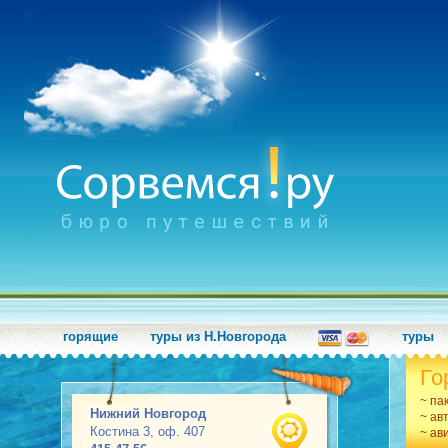
горящие
туры из Н.Новгорода
туры
Го
~ па
Нижний Новгород
~ ав
Костина 3, оф. 407
~ ав