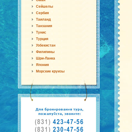
Оман
Сейшелы
Сербия
Таиланд
Танзания
Тунис
Турция
Узбекистан
Филипины
Шри-Ланка
Япония
Морские круизы