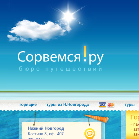
горящие
туры из Н.Новгорода
туры
Го
~ па
Нижний Новгород
~ ав
Костина 3, оф. 407
~ ав