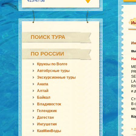
415-47-56
Ин
ПОИСК ТУРА
Ин
в
ПО РОССИИ
На
Круизы по Волге
ME
Автобусные туры
PR
SE
Экскурсионные туры
LA
Анапа
RI
Алтай
и 
Байкал
Ст
В 
Владивосток
ме
Геленджик
Ко
Дагестан
Ингушетия
»
л
КавМинВоды