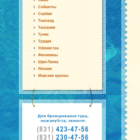
Оман
Сейшелы
Сербия
Таиланд
Танзания
Тунис
Турция
Узбекистан
Филипины
Шри-Ланка
Япония
Морские круизы