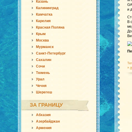
MY
Казань
GA
Калининград
и 
Камчатка
Ст
Карелия
В 
ме
Красная Поляна
До
Крым
Ви
Москва
Мурманск
Пе
Санкт-Петербург
Сахалин
Те
Сочи
»
л
Тюмень
Урал
Чечня
Шерегеш
ЗА ГРАНИЦУ
Абхазия
Азербайджан
Армения