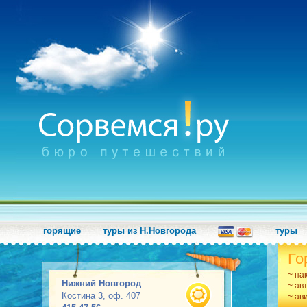
горящие
туры из Н.Новгорода
туры
Го
~ па
Нижний Новгород
~ ав
Костина 3, оф. 407
~ ав