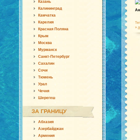
Казань
Калининград
Ан
Камчатка
Карелия
Те
»
л
Красная Поляна
Крым
Москва
Мурманск
Санкт-Петербург
Сахалин
Сочи
Тюмень
Урал
Чечня
Шерегеш
ЗА ГРАНИЦУ
Абхазия
Азербайджан
Армения