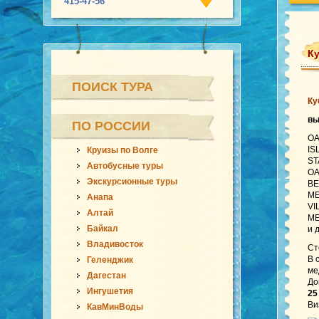
415-47-56
Ку
ПОИСК ТУРА
Ку
в
ПО РОССИИ
OA
IS
Круизы по Волге
ST
Автобусные туры
OA
Экскурсионные туры
BE
ME
Анапа
VI
Алтай
ME
Байкал
и 
Владивосток
Ст
В 
Геленджик
ме
Дагестан
До
Ингушетия
25
Ви
КавМинВоды