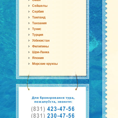
Оман
Сейшелы
Сербия
Таиланд
Танзания
Тунис
Турция
Узбекистан
Филипины
Шри-Ланка
Япония
Морские круизы