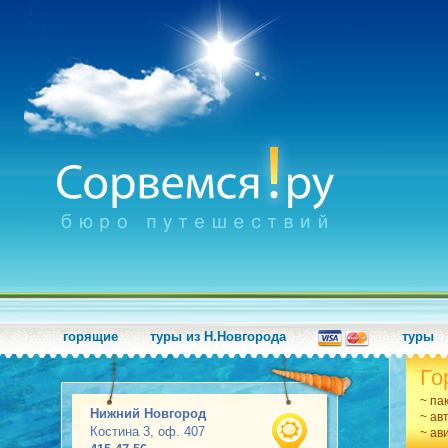
горящие
туры из Н.Новгорода
туры
Го
~ па
Нижний Новгород
~ ав
Костина 3, оф. 407
~ ав