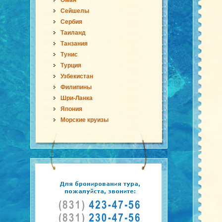
Оман
Сейшелы
Сербия
Таиланд
Танзания
Тунис
Турция
Узбекистан
Филипины
Шри-Ланка
Япония
Морские круизы