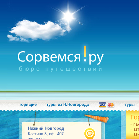
горящие
туры из Н.Новгорода
туры
Го
~ па
Нижний Новгород
~ ав
Костина 3, оф. 407
~ ав