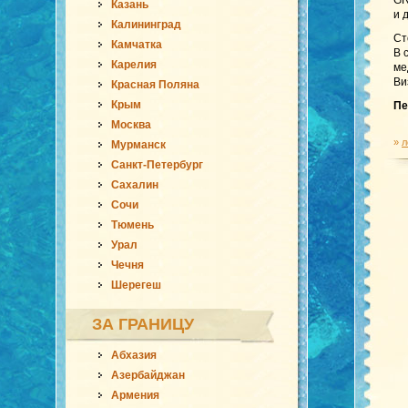
GR
Казань
и 
Калининград
Ст
Камчатка
В 
Карелия
ме
Ви
Красная Поляна
Крым
Пе
Москва
»
л
Мурманск
Санкт-Петербург
Сахалин
Сочи
Тюмень
Урал
Чечня
Шерегеш
ЗА ГРАНИЦУ
Абхазия
Азербайджан
Армения