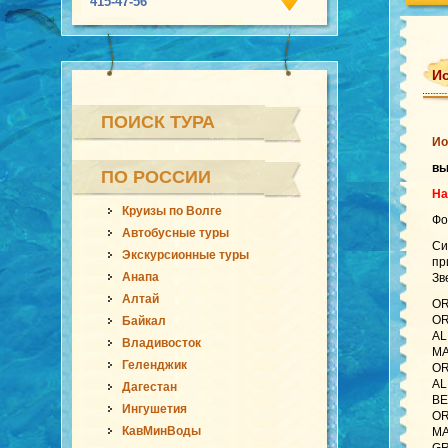
415-47-56
Ио
ПОИСК ТУРА
Ио
в
ПО РОССИИ
На
Круизы по Волге
Фо
Автобусные туры
Си
Экскурсионные туры
пр
Анапа
Зв
Алтай
OR
OR
Байкал
AL
Владивосток
MA
Геленджик
OR
AL
Дагестан
BE
Ингушетия
OR
КавМинВоды
MA