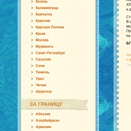
AN
Казань
AT
Калининград
и 
Камчатка
Ст
Карелия
В 
ме
Красная Поляна
Пр
Крым
на
Москва
БГ
Мурманск
Санкт-Петербург
Те
Сахалин
»
л
Сочи
Тюмень
Урал
Чечня
Шерегеш
ЗА ГРАНИЦУ
Абхазия
Азербайджан
Армения