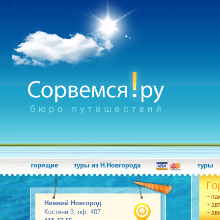
горящие
туры из Н.Новгорода
туры
Го
~ па
Нижний Новгород
~ ав
Костина 3, оф. 407
~ ав