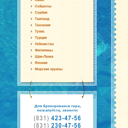
Оман
Сейшелы
Сербия
Таиланд
Танзания
Тунис
Турция
Узбекистан
Филипины
Шри-Ланка
Япония
Морские круизы