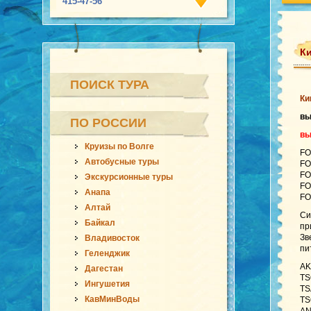
415-47-56
Ки
ПОИСК ТУРА
Ки
в
ПО РОССИИ
вы
Круизы по Волге
FO
Автобусные туры
FO
FO
Экскурсионные туры
FO
Анапа
FO
Алтай
Си
Байкал
пр
Зв
Владивосток
пи
Геленджик
AK
Дагестан
TS
Ингушетия
TS
КавМинВоды
TS