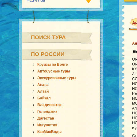
415-47-56
Ан
ПОИСК ТУРА
Ан
в
ПО РОССИИ
OR
OR
Круизы по Волге
KY
Автобусные туры
AL
Экскурсионные туры
CO
HO
Анапа
HO
Алтай
PE
Байкал
HO
MO
Владивосток
AN
Геленджик
HO
HO
Дагестан
HO
Ингушетия
и 
КавМинВоды
Ст