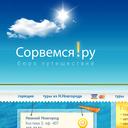
горящие
туры из Н.Новгорода
туры
Го
~ па
Нижний Новгород
~ ав
Костина 3, оф. 407
~ ав