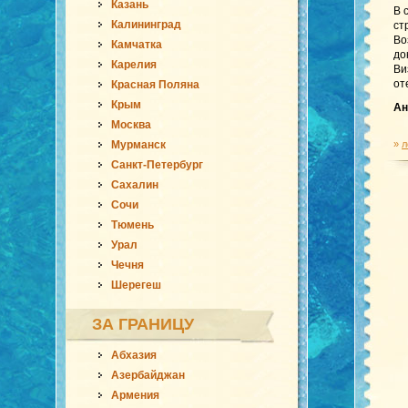
Казань
В 
Калининград
ст
Во
Камчатка
до
Карелия
Ви
от
Красная Поляна
Крым
Ан
Москва
Мурманск
»
л
Санкт-Петербург
Сахалин
Сочи
Тюмень
Урал
Чечня
Шерегеш
ЗА ГРАНИЦУ
Абхазия
Азербайджан
Армения