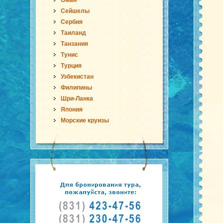
Оман
Сейшелы
Сербия
Таиланд
Танзания
Тунис
Турция
Узбекистан
Филипины
Шри-Ланка
Япония
Морские круизы