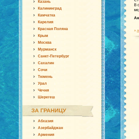
Ст
Казань
В 
Калининград
ме
Камчатка
Ан
Карелия
Красная Поляна
»
л
Крым
Москва
Мурманск
Санкт-Петербург
Сахалин
Сочи
Тюмень
Урал
Чечня
Шерегеш
ЗА ГРАНИЦУ
Абхазия
Азербайджан
Армения