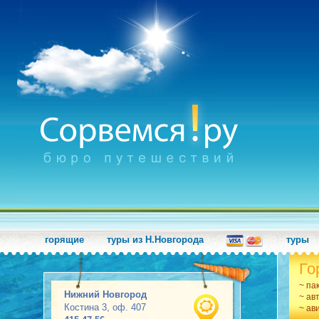
горящие
туры из Н.Новгорода
туры
Го
~ па
Нижний Новгород
~ ав
Костина 3, оф. 407
~ ав