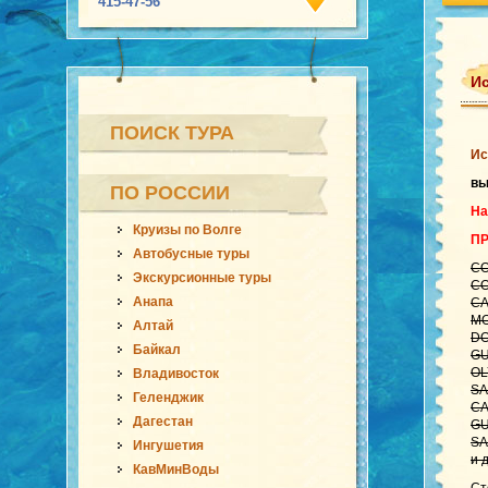
415-47-56
Ис
ПОИСК ТУРА
Ис
в
ПО РОССИИ
На
Круизы по Волге
П
Автобусные туры
CO
Экскурсионные туры
CO
Анапа
CA
MO
Алтай
DO
Байкал
GU
OL
Владивосток
SA
Геленджик
CA
Дагестан
GU
SA
Ингушетия
и 
КавМинВоды