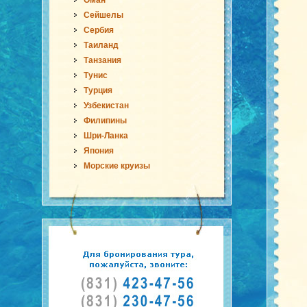
Оман
Сейшелы
Сербия
Таиланд
Танзания
Тунис
Турция
Узбекистан
Филипины
Шри-Ланка
Япония
Морские круизы