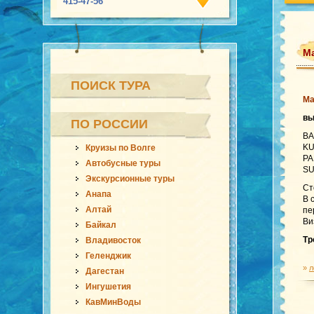
415-47-56
М
ПОИСК ТУРА
Ма
в
ПО РОССИИ
BA
KU
Круизы по Волге
PA
Автобусные туры
SU
Экскурсионные туры
Ст
Анапа
В 
Алтай
пе
Ви
Байкал
Тр
Владивосток
Геленджик
»
л
Дагестан
Ингушетия
КавМинВоды