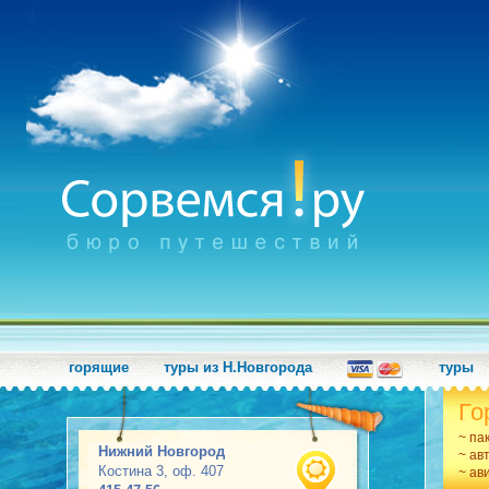
горящие
туры из Н.Новгорода
туры
Го
~ па
Нижний Новгород
~ ав
Костина 3, оф. 407
~ ав