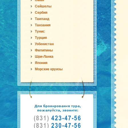
Оман
Сейшелы
Сербия
Таиланд
Танзания
Тунис
Турция
Узбекистан
Филипины
Шри-Ланка
Япония
Морские круизы