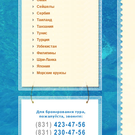
Оман
Сейшелы
Сербия
Таиланд
Танзания
Тунис
Турция
Узбекистан
Филипины
Шри-Ланка
Япония
Морские круизы