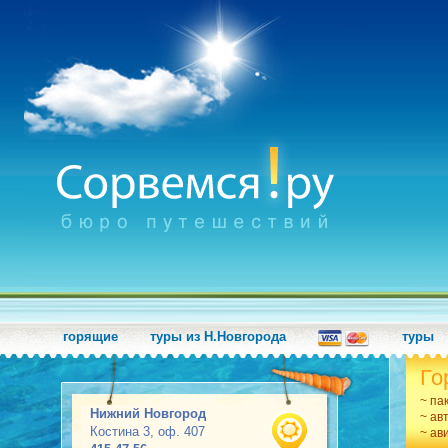
горящие
туры из Н.Новгорода
туры
Го
~ па
Нижний Новгород
~ ав
Костина 3, оф. 407
~ ав