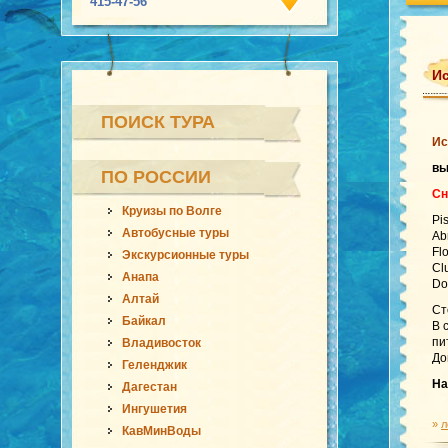
415-47-56
Ис
ПОИСК ТУРА
Ис
в
ПО РОССИИ
Сн
Круизы по Волге
Pi
Автобусные туры
Ab
Fl
Экскурсионные туры
Cl
Анапа
Do
Алтай
Ст
Байкал
В 
пи
Владивосток
До
Геленджик
На
Дагестан
Ингушетия
»
л
КавМинВоды