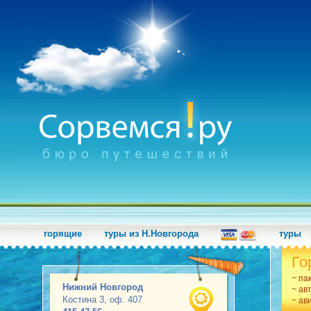
горящие
туры из Н.Новгорода
туры
Го
~ па
Нижний Новгород
~ ав
Костина 3, оф. 407
~ ав