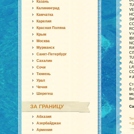
DO
Казань
TU
Калининград
VE
HO
Камчатка
SW
Карелия
CO
Красная Поляна
RO
V 
Крым
IB
Москва
NO
Мурманск
RA
CI
Санкт-Петербург
TU
Сахалин
AL
LA
Сочи
CO
Тюмень
и 
Урал
Ст
Чечня
В 
Шерегеш
ме
Ви
ЗА ГРАНИЦУ
Са
Абхазия
Те
Азербайджан
»
л
Армения