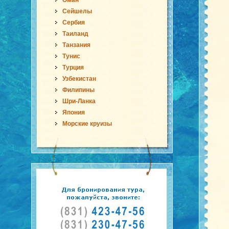
Оман
Сейшелы
Сербия
Таиланд
Танзания
Тунис
Турция
Узбекистан
Филипины
Шри-Ланка
Япония
Морские круизы