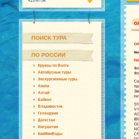
415-47-56
ОА
ПОИСК ТУРА
О
вы
ПО РОССИИ
На
Круизы по Волге
Фо
Автобусные туры
Фо
Экскурсионные туры
Си
Анапа
пр
Зв
Алтай
пи
Байкал
SY
Владивосток
V 
Геленджик
AC
IB
Дагестан
GO
Ингушетия
NO
КавМинВоды
CI