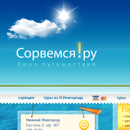
горящие
туры из Н.Новгорода
туры
Го
~ па
Нижний Новгород
~ ав
Костина 3, оф. 407
~ ав