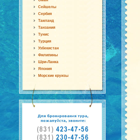
Оман
Сейшелы
Сербия
Таиланд
Танзания
Тунис
Турция
Узбекистан
Филипины
Шри-Ланка
Япония
Морские круизы