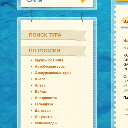
415-47-56
И
ПОИСК ТУРА
Из
в
ПО РОССИИ
PA
GI
Круизы по Волге
GA
Автобусные туры
RE
Экскурсионные туры
Ст
Анапа
В 
Алтай
пи
Ви
Байкал
Па
Владивосток
Геленджик
»
л
Дагестан
Ингушетия
КавМинВоды