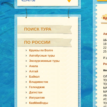
415-47-56
Кр
ПОИСК ТУРА
Ав
15
ПО РОССИИ
18
22
Круизы по Волге
25
Автобусные туры
И 
Экскурсионные туры
Ро
Анапа
в
Алтай
ОЛ
Байкал
ТО
Владивосток
ТО
Геленджик
МА
МА
Дагестан
АМ
Ингушетия
АТ
КавМинВоды
ТО