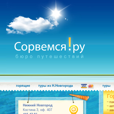
горящие
туры из Н.Новгорода
туры
Го
~ па
Нижний Новгород
~ ав
Костина 3, оф. 407
~ ав