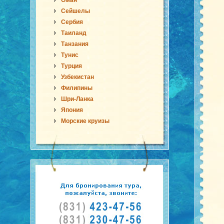
Оман
Сейшелы
Сербия
Таиланд
Танзания
Тунис
Турция
Узбекистан
Филипины
Шри-Ланка
Япония
Морские круизы