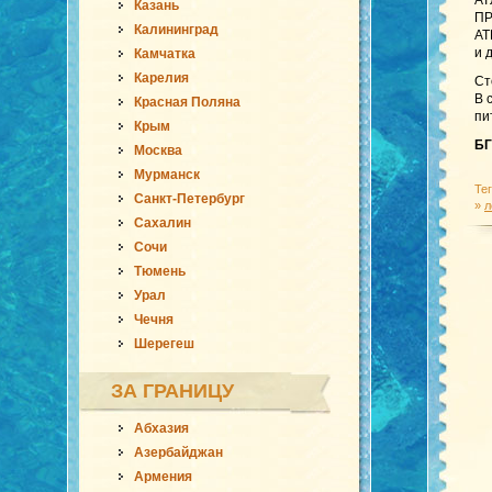
АТ
Казань
ПР
Калининград
АТ
и 
Камчатка
Карелия
Ст
В 
Красная Поляна
пи
Крым
БГ
Москва
Мурманск
Те
Санкт-Петербург
»
л
Сахалин
Сочи
Тюмень
Урал
Чечня
Шерегеш
ЗА ГРАНИЦУ
Абхазия
Азербайджан
Армения