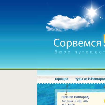
горящие
туры из Н.Новгоро
Нижний Новгород
Костина 3, оф. 407