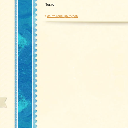
Пегас
»
лента горящих туров