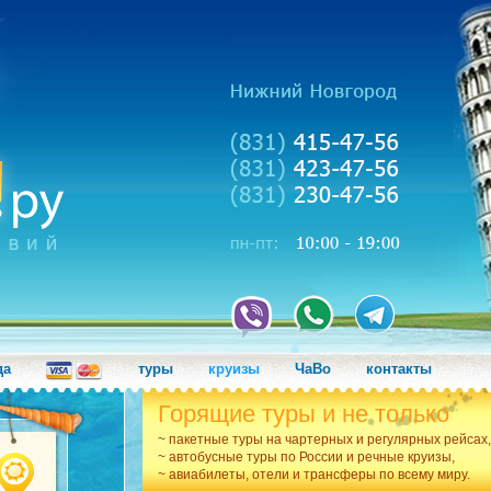
да
туры
круизы
ЧаВо
контакты
Горящие туры и не только
~ пакетные туры на чартерных и регулярных рейсах,
~ автобусные туры по России и речные круизы,
~ авиабилеты, отели и трансферы по всему миру.