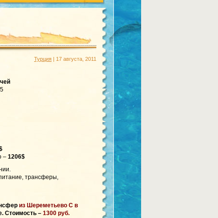
Турция
| 17 августа, 2011
очей
35
$
 –
1206$
нии.
 питание, трансферы,
ансфер
из Шереметьево С в
. Стоимость –
1300 руб.