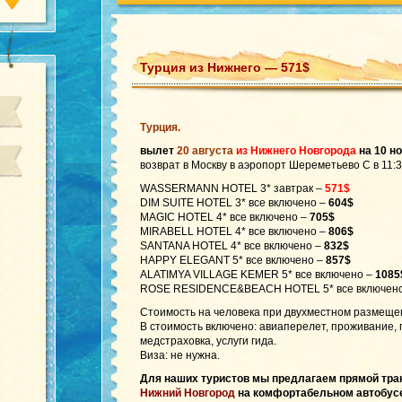
Турция из Нижнего — 571$
Турция.
вылет
20 августа
из Нижнего Новгорода
на 10 н
возврат в Москву в аэропорт Шереметьево С в 11:
WASSERMANN HOTEL 3* завтрак –
571$
DIM SUITE HOTEL 3* все включено –
604$
MAGIC HOTEL 4* все включено –
705$
MIRABELL HOTEL 4* все включено –
806$
SANTANA HOTEL 4* все включено –
832$
HAPPY ELEGANT 5* все включено –
857$
ALATIMYA VILLAGE KEMER 5* все включено –
1085
ROSE RESIDENCE&BEACH HOTEL 5* все включено
Стоимость на человека при двухместном размеще
В стоимость включено: авиаперелет, проживание,
медстраховка, услуги гида.
Виза: не нужна.
Для наших туристов мы предлагаем прямой тр
Нижний Новгород
на комфортабельном автобусе