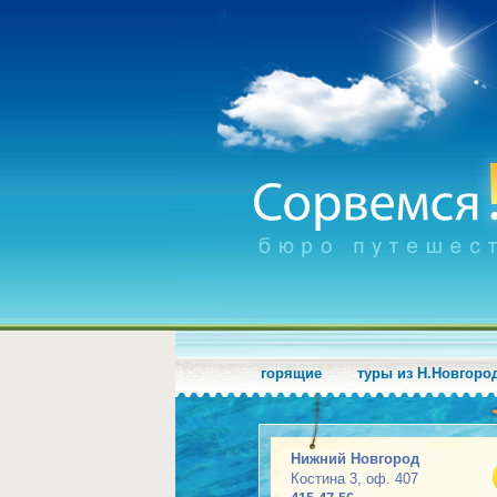
горящие
туры из Н.Новгоро
Нижний Новгород
Костина 3, оф. 407