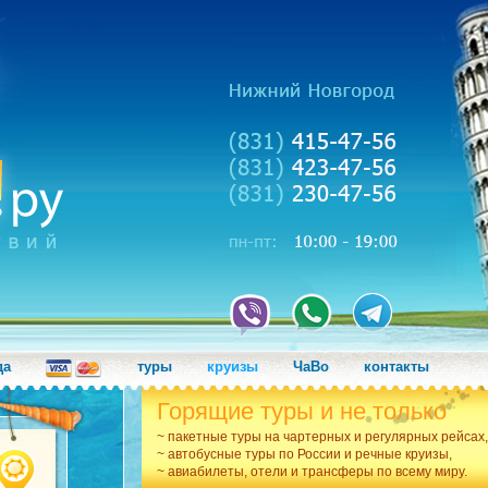
да
туры
круизы
ЧаВо
контакты
Горящие туры и не только
~ пакетные туры на чартерных и регулярных рейсах,
~ автобусные туры по России и речные круизы,
~ авиабилеты, отели и трансферы по всему миру.