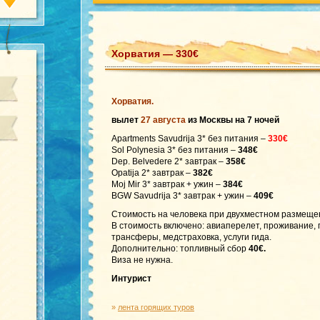
Хорватия — 330€
Хорватия.
вылет
27 августа
из Москвы на 7 ночей
Apartments Savudrija 3* без питания –
330€
Sol Polynesia 3* без питания –
348€
Dep. Belvedere 2* завтрак –
358€
Opatija 2* завтрак –
382€
Moj Mir 3* завтрак + ужин –
384€
BGW Savudrija 3* завтрак + ужин –
409€
Стоимость на человека при двухместном размеще
В стоимость включено: авиаперелет, проживание, 
трансферы, медстраховка, услуги гида.
Дополнительно: топливный сбор
40€.
Виза не нужна.
Интурист
»
лента горящих туров