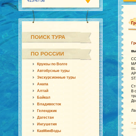
415-47-56
Гр
ПОИСК ТУРА
Гр
в
ПО РОССИИ
CO
MA
Круизы по Волге
BL
Автобусные туры
AP
Экскурсионные туры
ST
Анапа
Ст
Алтай
В 
тр
Байкал
До
Владивосток
Ла
Геленджик
Дагестан
»
л
Ингушетия
КавМинВоды