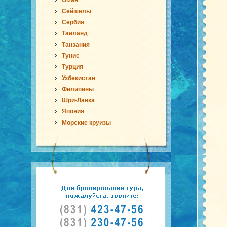
Оман
Сейшелы
Сербия
Таиланд
Танзания
Тунис
Турция
Узбекистан
Филипины
Шри-Ланка
Япония
Морские круизы