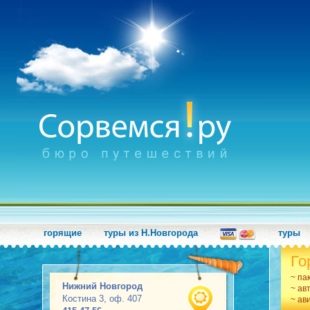
горящие
туры из Н.Новгорода
туры
Го
~ па
Нижний Новгород
~ ав
Костина 3, оф. 407
~ ав