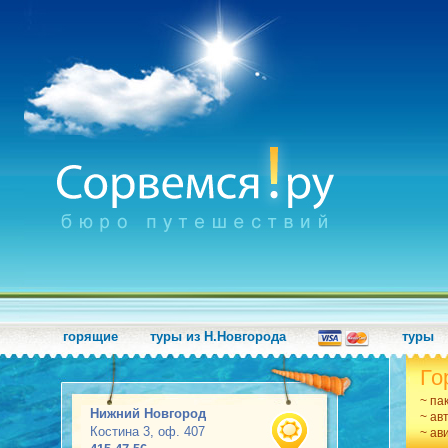
горящие
туры из Н.Новгорода
туры
Го
~ па
Нижний Новгород
~ ав
Костина 3, оф. 407
~ ав