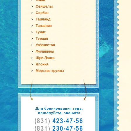
Оман
Сейшелы
Сербия
Таиланд
Танзания
Тунис
Турция
Узбекистан
Филипины
Шри-Ланка
Япония
Морские круизы