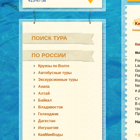
415-47-56
К
ПОИСК ТУРА
Ки
в
ПО РОССИИ
Fo
La
Круизы по Волге
Go
Автобусные туры
Fl
Экскурсионные туры
Ro
Ne
Анапа
и 
Алтай
Ст
Байкал
В 
Владивосток
тр
Пр
Геленджик
Дагестан
На
Ингушетия
КавМинВоды
»
л