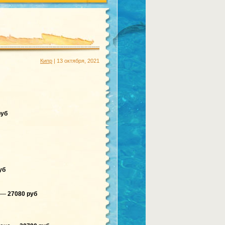
Кипр
| 13 октября, 2021
руб
уб
о —
27080 руб