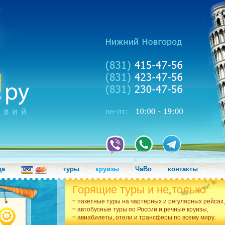
да
туры
круизы
ЧаВо
контакты
Горящие туры и не только
~ пакетные туры на чартерных и регулярных рейсах,
~ автобусные туры по России и речные круизы,
~ авиабилеты, отели и трансферы по всему миру.