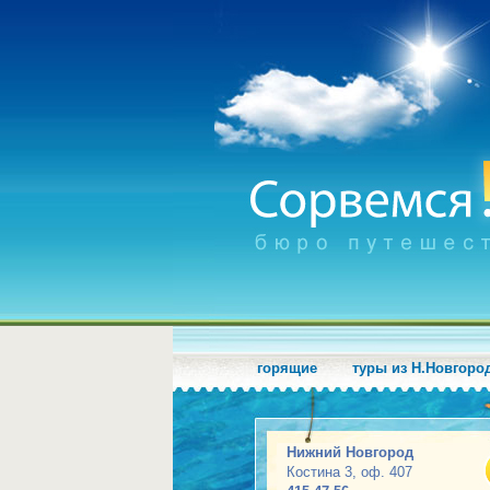
горящие
туры из Н.Новгоро
Нижний Новгород
Костина 3, оф. 407