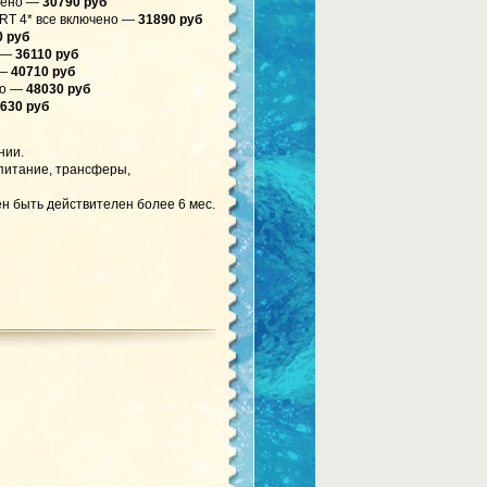
чено —
30790 руб
T 4* все включено —
31890 руб
 руб
 —
36110 руб
 —
40710 руб
но —
48030 руб
630 руб
нии.
 питание, трансферы,
н быть действителен более 6 мес.