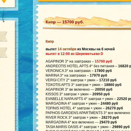
Кипр — 15700 руб.
Кипр
вылет
14 октября
из Москвы на 6 ночей
вылет в 12:00 из Шереметьево D
AGAPINOR 3* на завтраках –
15700 руб
ANDREOTIS HOTEL APTS 4* без питания –
16820 
VERONICA 3* на завтраках –
17800 руб
MARINA 3* на завтраках –
17970 руб
VERGI CITY 2* завтрак + ужин –
17210 руб
TOXOTIS APTS 3* завтрак + ужин –
18860 руб
AGAPINOR 3* ве включено —
20050 руб
KISSOS 3* завтрак + ужин –
20950 руб
EVABELLE NAPA APTS 4* завтрак + ужин –
22520 р
MARGADINA 4* завтрак + ужин –
24480 руб
TOFINIS HOTEL 4* завтрак + ужин –
26270 руб
PAPHOS GARDENS APARTMENTS 3* все включен
RIVER ROCK 3* завтрак + ужин –
28270 руб
MARGADINA 4* все включено —
29470 руб
TASIA MARIS OASIS 4* завтрак + ужин –
29890 руб