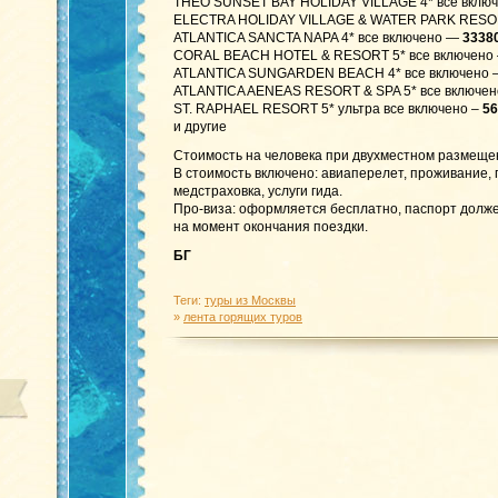
THEO SUNSET BAY HOLIDAY VILLAGE 4* все вклю
ELECTRA HOLIDAY VILLAGE & WATER PARK RESOR
ATLANTICA SANCTA NAPA 4* все включено —
33380
CORAL BEACH HOTEL & RESORT 5* все включено
ATLANTICA SUNGARDEN BEACH 4* все включено
ATLANTICA AENEAS RESORT & SPA 5* все включе
ST. RAPHAEL RESORT 5* ультра все включено –
56
и другие
Стоимость на человека при двухместном размеще
В стоимость включено: авиаперелет, проживание,
медстраховка, услуги гида.
Про-виза: оформляется бесплатно, паспорт долже
на момент окончания поездки.
БГ
Теги:
туры из Москвы
»
лента горящих туров