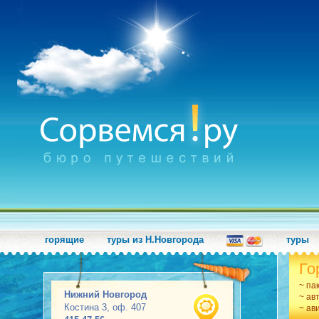
горящие
туры из Н.Новгорода
туры
Го
~ па
Нижний Новгород
~ ав
Костина 3, оф. 407
~ ав