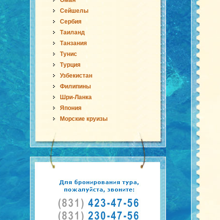
Оман
Сейшелы
Сербия
Таиланд
Танзания
Тунис
Турция
Узбекистан
Филипины
Шри-Ланка
Япония
Морские круизы