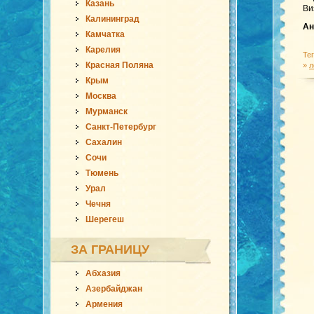
Казань
Ви
Калининград
Ан
Камчатка
Карелия
Те
Красная Поляна
»
л
Крым
Москва
Мурманск
Санкт-Петербург
Сахалин
Сочи
Тюмень
Урал
Чечня
Шерегеш
ЗА ГРАНИЦУ
Абхазия
Азербайджан
Армения