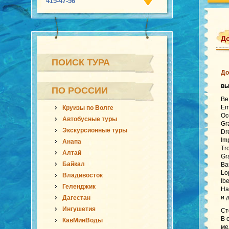
415-47-56
До
ПОИСК ТУРА
До
в
ПО РОССИИ
Be
Em
Круизы по Волге
Oc
Автобусные туры
Gr
Экскурсионные туры
Dr
Im
Анапа
Tr
Алтай
Gr
Байкал
Ba
Lo
Владивосток
Ib
Геленджик
Ha
и 
Дагестан
Ингушетия
Ст
В 
КавМинВоды
ме