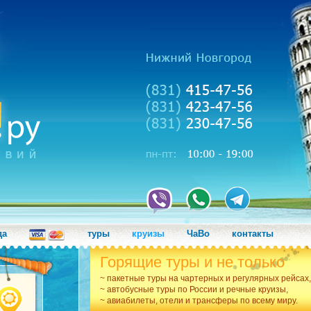
да
туры
круизы
ЧаВо
контакты
Горящие туры и не только
~ пакетные туры на чартерных и регулярных рейсах,
~ автобусные туры по России и речные круизы,
~ авиабилеты, отели и трансферы по всему миру.