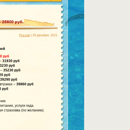
 26800 руб.
Россия
| 29 декабря, 2021
чей
0 руб
–
31930 руб
3230 руб
 –
35230 руб
20 руб
39290 руб
втраках –
39860 руб
0 руб
нии.
итание, услуги гида.
я страховка (по желанию).