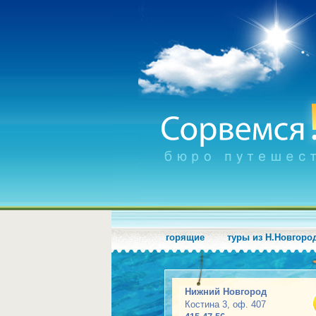
горящие
туры из Н.Новгоро
Нижний Новгород
Костина 3, оф. 407