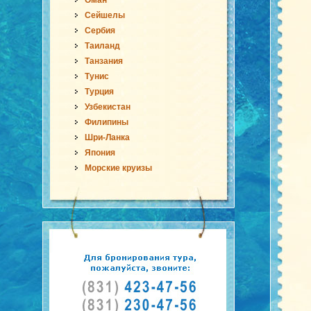
Оман
Сейшелы
Сербия
Таиланд
Танзания
Тунис
Турция
Узбекистан
Филипины
Шри-Ланка
Япония
Морские круизы