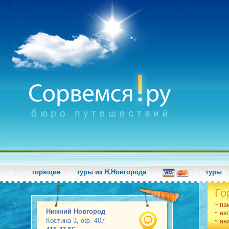
горящие
туры из Н.Новгорода
туры
Го
~ па
Нижний Новгород
~ ав
Костина 3, оф. 407
~ ав