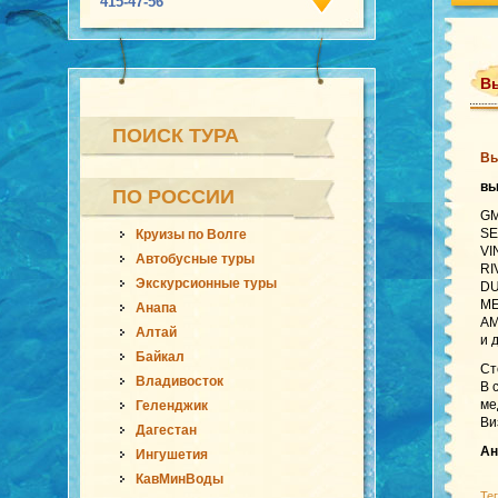
415-47-56
Вь
ПОИСК ТУРА
Вь
в
ПО РОССИИ
GM
SE
Круизы по Волге
VI
Автобусные туры
RI
Экскурсионные туры
DU
ME
Анапа
AM
Алтай
и 
Байкал
Ст
Владивосток
В 
ме
Геленджик
Ви
Дагестан
Ан
Ингушетия
КавМинВоды
Те