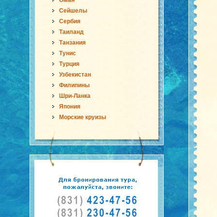
Оман
Сейшелы
Сербия
Таиланд
Танзания
Тунис
Турция
Узбекистан
Филипины
Шри-Ланка
Япония
Морские круизы