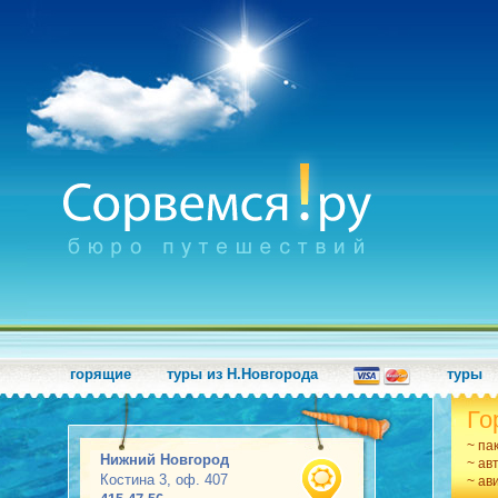
горящие
туры из Н.Новгорода
туры
Го
~ па
Нижний Новгород
~ ав
Костина 3, оф. 407
~ ав