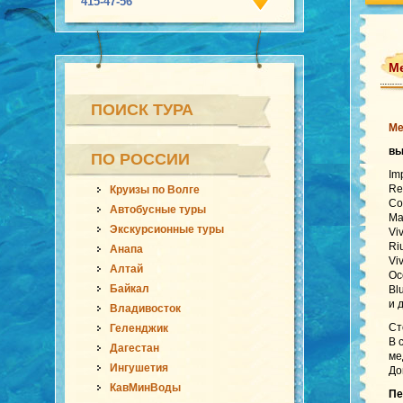
415-47-56
Ме
ПОИСК ТУРА
Ме
в
ПО РОССИИ
Im
Re
Круизы по Волге
Co
Автобусные туры
Ma
Экскурсионные туры
Vi
Ri
Анапа
Vi
Алтай
Oc
Байкал
Bl
и 
Владивосток
Ст
Геленджик
В 
Дагестан
ме
Ингушетия
До
КавМинВоды
Пе