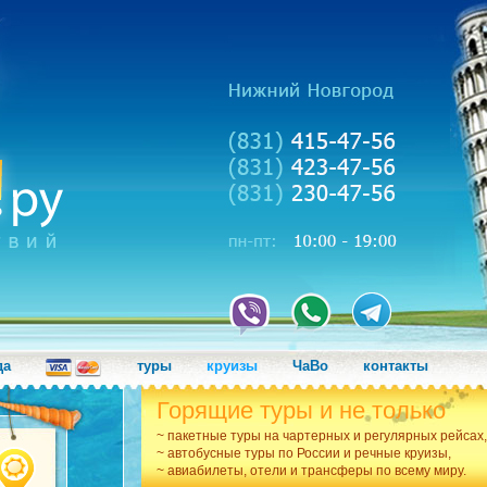
да
туры
круизы
ЧаВо
контакты
Горящие туры и не только
~ пакетные туры на чартерных и регулярных рейсах,
~ автобусные туры по России и речные круизы,
~ авиабилеты, отели и трансферы по всему миру.