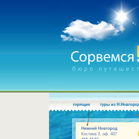
горящие
туры из Н.Новгоро
Нижний Новгород
Костина 3, оф. 407