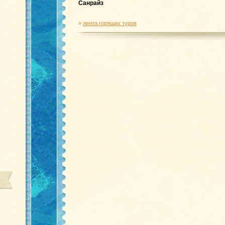
Санрайз
»
лента горящих туров