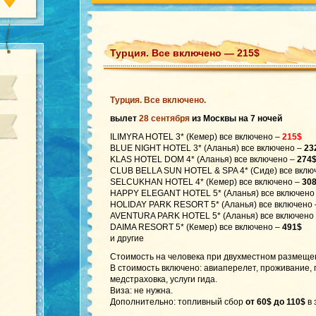
Турция. Все включено — 215$
Турция. Все включено.
вылет
28 сентября
из Москвы на 7 ночей
ILIMYRA HOTEL 3* (Кемер) все включено –
215$
BLUE NIGHT HOTEL 3* (Аланья) все включено –
23
KLAS HOTEL DOM 4* (Аланья) все включено –
274
CLUB BELLA SUN HOTEL & SPA 4* (Сиде) все вклю
SELCUKHAN HOTEL 4* (Кемер) все включено –
30
HAPPY ELEGANT HOTEL 5* (Аланья) все включено
HOLIDAY PARK RESORT 5* (Аланья) все включено
AVENTURA PARK HOTEL 5* (Аланья) все включено
DAIMA RESORT 5* (Кемер) все включено –
491$
и другие
Стоимость на человека при двухместном размеще
В стоимость включено: авиаперелет, проживание,
медстраховка, услуги гида.
Виза: не нужна.
Дополнительно: топливный сбор
от 60$ до 110$
в 