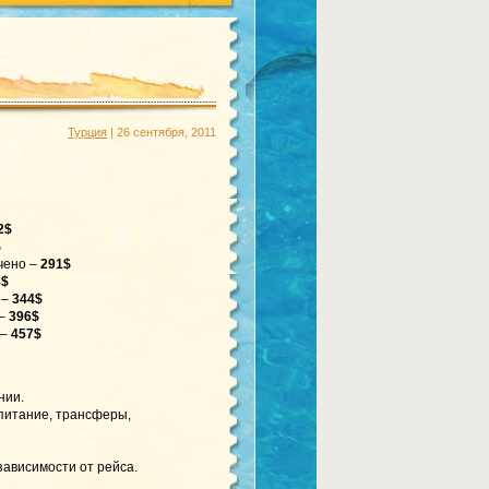
Турция
| 26 сентября, 2011
2$
$
чено –
291$
8$
 –
344$
 –
396$
 –
457$
нии.
 питание, трансферы,
зависимости от рейса.