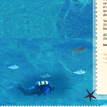
не
И 
мо
Да
Тр
20
Вы
ДО
(О
Ка
Те
»
л