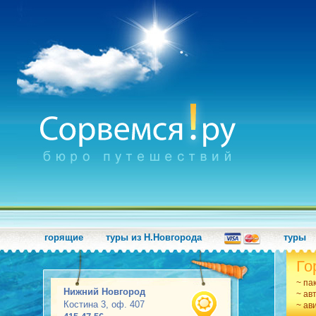
горящие
туры из Н.Новгорода
туры
Го
~ па
Нижний Новгород
~ ав
Костина 3, оф. 407
~ ав