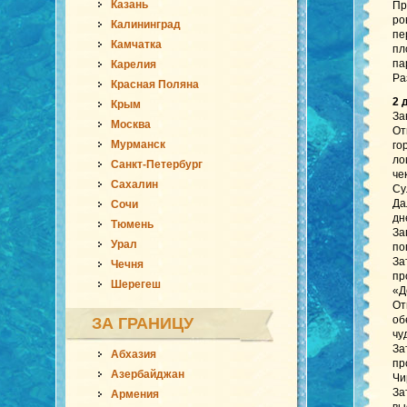
Казань
Пр
ро
Калининград
пе
Камчатка
пл
па
Карелия
Ра
Красная Поляна
2 
Крым
За
Москва
От
Мурманск
го
ло
Санкт-Петербург
че
Сахалин
Су
Да
Сочи
дн
Тюмень
За
Урал
по
За
Чечня
пр
Шерегеш
«Д
От
об
ЗА ГРАНИЦУ
чу
За
Абхазия
пр
Азербайджан
Чи
За
Армения