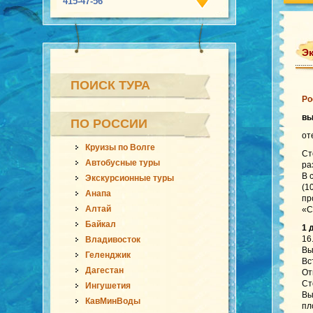
415-47-56
Эк
ПОИСК ТУРА
Ро
в
ПО РОССИИ
от
Круизы по Волге
Ст
Автобусные туры
ра
В 
Экскурсионные туры
(1
Анапа
пр
Алтай
«C
Байкал
1 
16
Владивосток
Вы
Геленджик
Вс
Дагестан
От
Ст
Ингушетия
Вы
КавМинВоды
пл