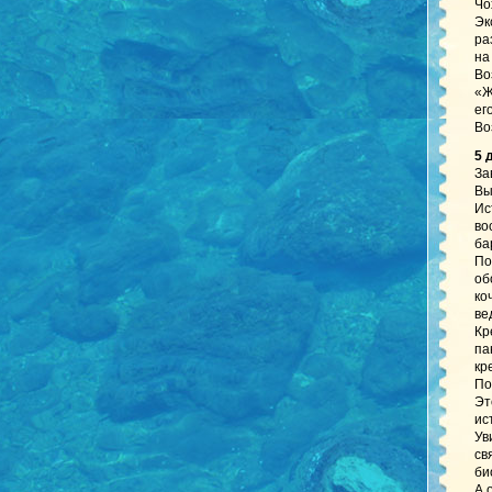
Чо
Эк
ра
на
Во
«Ж
ег
Во
5 
За
Вы
Ис
во
ба
По
об
ко
ве
Кр
па
кр
По
Эт
ис
Ув
св
би
А 