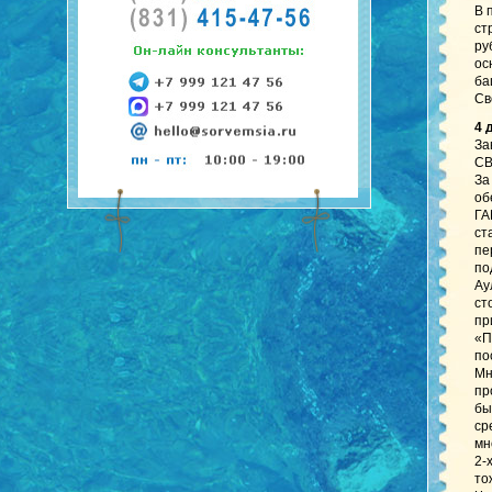
В 
ст
ру
ос
ба
Св
4 
За
СВ
За
об
ГА
ст
пе
по
Ау
ст
пр
«П
по
Мн
пр
бы
ср
мн
2-
то