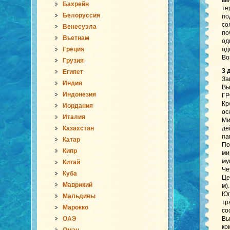
вы
Бахрейн
те
Белоруссия
по
со
Венесуэла
по
Вьетнам
од
Греция
од
Во
Грузия
3 
Египет
За
Индия
Вы
Индонезия
ГР
Кр
Иордания
ос
Италия
Ми
Казахстан
де
па
Катар
По
Кипр
ми
му
Китай
Че
Куба
Це
Маврикий
м)
Юг
Мальдивы
тр
Марокко
со
ОАЭ
Вы
ко