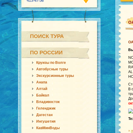
415-47-56
О
ПОИСК ТУРА
ОА
В
ПО РОССИИ
NO
MO
Круизы по Волге
RA
Автобусные туры
AL
Экскурсионные туры
HO
Анапа
Ст
Алтай
В 
тр
Байкал
До
Владивосток
ок
Геленджик
Дагестан
Те
Ингушетия
КавМинВоды
»
л