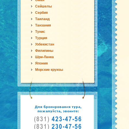
Оман
Сейшелы
Сербия
Таиланд
Танзания
Тунис
Турция
Узбекистан
Филипины
Шри-Ланка
Япония
Морские круизы