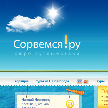
горящие
туры из Н.Новгорода
туры
Го
~ па
Нижний Новгород
~ ав
Костина 3, оф. 407
~ ав