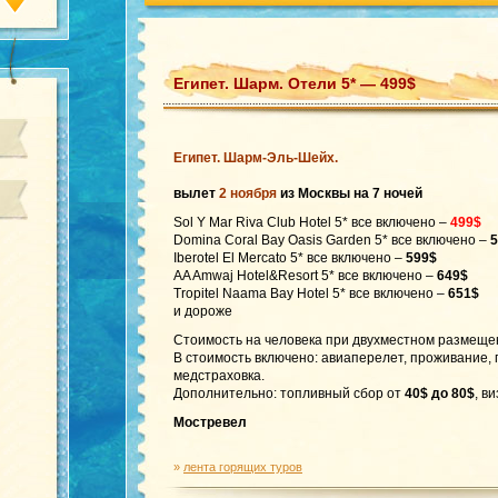
Египет. Шарм. Отели 5* — 499$
Египет. Шарм-Эль-Шейх.
вылет
2 ноября
из Москвы на 7 ночей
Sol Y Mar Riva Club Hotel 5* все включено –
499$
Domina Coral Bay Oasis Garden 5* все включено –
5
Iberotel El Mercato 5* все включено –
599$
AA Amwaj Hotel&Resort 5* все включено –
649$
Tropitel Naama Bay Hotel 5* все включено –
651$
и дороже
Стоимость на человека при двухместном размеще
В стоимость включено: авиаперелет, проживание,
медстраховка.
Дополнительно: топливный сбор от
40$
до 80$
, в
Мостревел
»
лента горящих туров