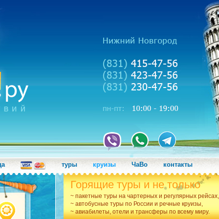
да
туры
круизы
ЧаВо
контакты
Горящие туры и не только
~ пакетные туры на чартерных и регулярных рейсах,
~ автобусные туры по России и речные круизы,
~ авиабилеты, отели и трансферы по всему миру.