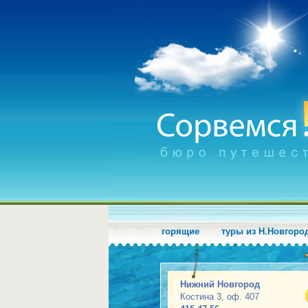
горящие
туры из Н.Новгоро
Нижний Новгород
Костина 3, оф. 407