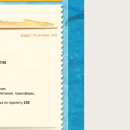
Египет
| 20 октября, 2011
74$
нии.
 питание, трансферы,
иза по прилету
15$