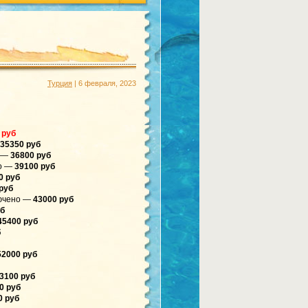
Турция
| 6 февраля, 2023
 руб
35350 руб
о —
36800 руб
но —
39100 руб
0 руб
руб
ключено —
43000 руб
уб
45400 руб
б
2000 руб
3100 руб
0 руб
0 руб