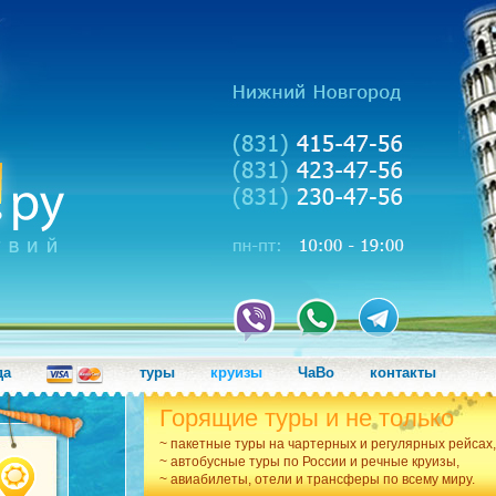
да
туры
круизы
ЧаВо
контакты
Горящие туры и не только
~ пакетные туры на чартерных и регулярных рейсах,
~ автобусные туры по России и речные круизы,
~ авиабилеты, отели и трансферы по всему миру.