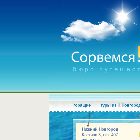
горящие
туры из Н.Новгоро
Нижний Новгород
Костина 3, оф. 407