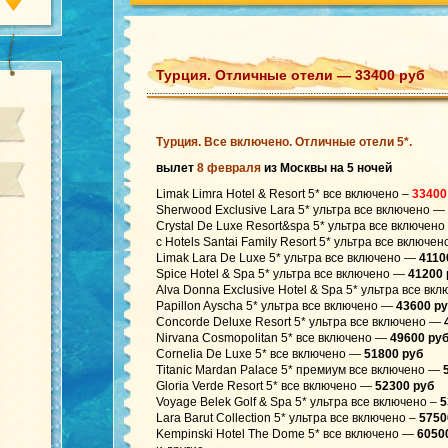
Турция. Отличные отели — 33400 руб
Турция. Все включено. Отличные отели 5*.
вылет
8 февраля
из Москвы на 5 ночей
Limak Limra Hotel & Resort 5* все включено –
33400
Sherwood Exclusive Lara 5* ультра все включено —
Crystal De Luxe Resort&spa 5* ультра все включен
c Hotels Santai Family Resort 5* ультра все включе
Limak Lara De Luxe 5* ультра все включено —
4110
Spice Hotel & Spa 5* ультра все включено —
41200 
Alva Donna Exclusive Hotel & Spa 5* ультра все в
Papillon Ayscha 5* ультра все включено —
43600 р
Concorde Deluxe Resort 5* ультра все включено —
Nirvana Cosmopolitan 5* все включено —
49600 ру
Cornelia De Luxe 5* все включено —
51800 руб
Titanic Mardan Palace 5* премиум все включено —
5
Gloria Verde Resort 5* все включено —
52300 руб
Voyage Belek Golf & Spa 5* ультра все включено –
5
Lara Barut Collection 5* ультра все включено –
5750
Kempinski Hotel The Dome 5* все включено —
6050