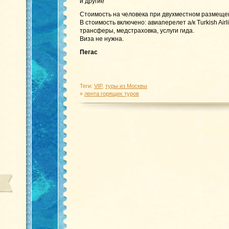
и другие
Стоимость на человека при двухместном размеще
В стоимость включено: авиаперелет а/к Turkish Air
трансферы, медстраховка, услуги гида.
Виза не нужна.
Пегас
Теги:
VIP
,
туры из Москвы
»
лента горящих туров