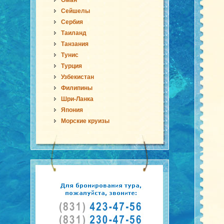
Оман
Сейшелы
Сербия
Таиланд
Танзания
Тунис
Турция
Узбекистан
Филипины
Шри-Ланка
Япония
Морские круизы