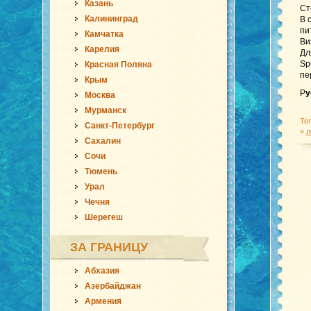
Казань
Ст
Калининград
В 
пи
Камчатка
Ви
Карелия
Дл
Sp
Красная Поляна
пе
Крым
Р
у
Москва
Мурманск
Те
Санкт-Петербург
»
л
Сахалин
Сочи
Тюмень
Урал
Чечня
Шерегеш
ЗА ГРАНИЦУ
Абхазия
Азербайджан
Армения