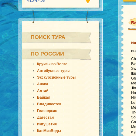
415-47-56
Ба
ПОИСК ТУРА
Ин
в
ПО РОССИИ
Ch
Fa
Круизы по Волге
Sw
Автобусные туры
Ib
Экскурсионные туры
Gr
Me
Анапа
Ji
Алтай
Ho
Байкал
Ni
Le
Владивосток
Me
Геленджик
Th
So
Дагестан
Gr
Ингушетия
Mo
КавМинВоды
и 