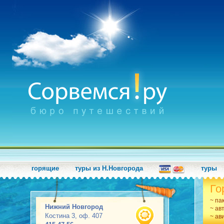
горящие
туры из Н.Новгорода
туры
Го
~ па
Нижний Новгород
~ ав
Костина 3, оф. 407
~ ав