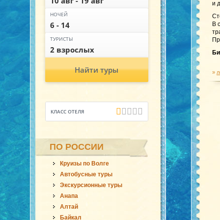
10 авг - 19 авг
и 
НОЧЕЙ
Ст
6 - 14
В 
тр
ТУРИСТЫ
Пр
2 взрослых
Би
Найти туры
»
л
КЛАСС ОТЕЛЯ
ПО РОССИИ
Круизы по Волге
Автобусные туры
Экскурсионные туры
Анапа
Алтай
Байкал