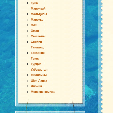
Куба
Маврикий
Мальдивы
Марокко
ОАЭ
Оман
Сейшелы
Сербия
Таиланд
Танзания
Тунис
Турция
Узбекистан
Филипины
Шри-Ланка
Япония
Морские круизы