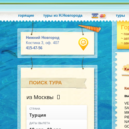
горящие
туры из Н.Новгорода
туры
Го
~ па
Нижний Новгород
~ ав
Костина 3, оф. 407
~ ав
415-47-56
К
ПОИСК ТУРА
Ки
из Москвы
в
VE
SA
СТРАНА
MI
Турция
PI
NA
ДАТЫ ВЫЛЕТА
GO