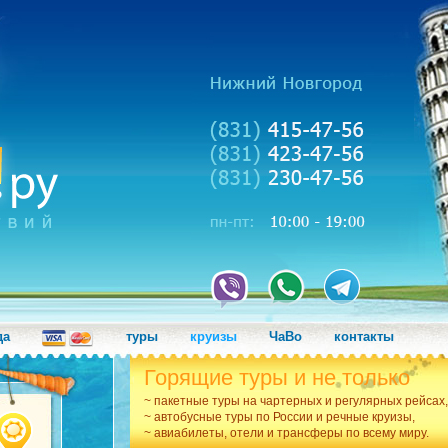
да
туры
круизы
ЧаВо
контакты
Горящие туры и не только
~ пакетные туры на чартерных и регулярных рейсах,
~ автобусные туры по России и речные круизы,
~ авиабилеты, отели и трансферы по всему миру.