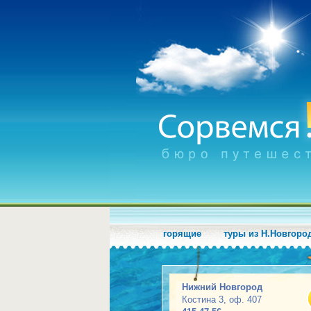
горящие
туры из Н.Новгоро
Нижний Новгород
Костина 3, оф. 407