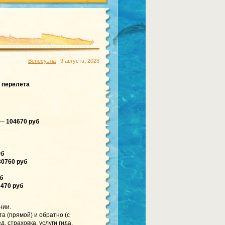
Венесуэла
| 9 августа, 2023
и перелета
о —
104670 руб
уб
30760 руб
б
470 руб
нии.
а (прямой) и обратно (с
. страховка, услуги гида.