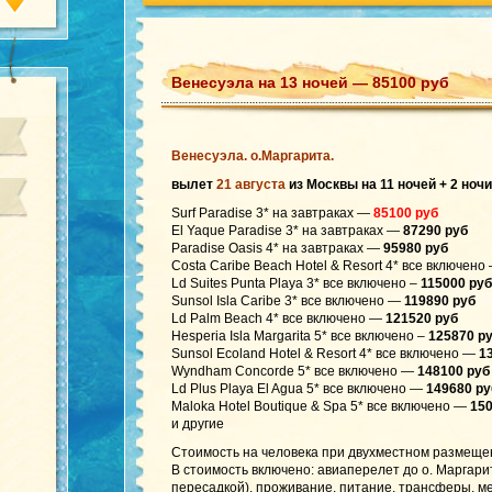
Венесуэла на 13 ночей — 85100 руб
Венесуэла. о.Маргарита.
вылет
21 августа
из Москвы на 11 ночей + 2 ноч
Surf Paradise 3* на завтраках —
85100 руб
El Yaque Paradise 3* на завтраках —
87290 руб
Paradise Oasis 4* на завтраках —
95980 руб
Costa Caribe Beach Hotel & Resort 4* все включен
Ld Suites Punta Playa 3* все включено –
115000 руб
Sunsol Isla Caribe 3* все включено —
119890 руб
Ld Palm Beach 4* все включено —
121520 руб
Hesperia Isla Margarita 5* все включено –
125870 р
Sunsol Ecoland Hotel & Resort 4* все включено —
1
Wyndham Concorde 5* все включено —
148100 руб
Ld Plus Playa El Agua 5* все включено —
149680 ру
Maloka Hotel Boutique & Spa 5* все включено —
150
и другие
Стоимость на человека при двухместном размеще
В стоимость включено: авиаперелет до о. Маргарит
пересадкой), проживание, питание, трансферы, мед