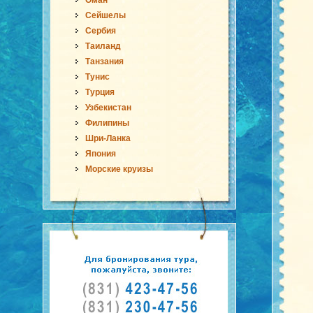
Оман
Сейшелы
Сербия
Таиланд
Танзания
Тунис
Турция
Узбекистан
Филипины
Шри-Ланка
Япония
Морские круизы