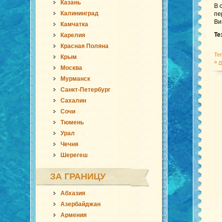
Казань
В 
Калининград
пе
Ви
Камчатка
Те
Карелия
Красная Поляна
Те
Крым
»
л
Москва
Мурманск
Санкт-Петербург
Сахалин
Сочи
Тюмень
Урал
Чечня
Шерегеш
ЗА ГРАНИЦУ
Абхазия
Азербайджан
Армения