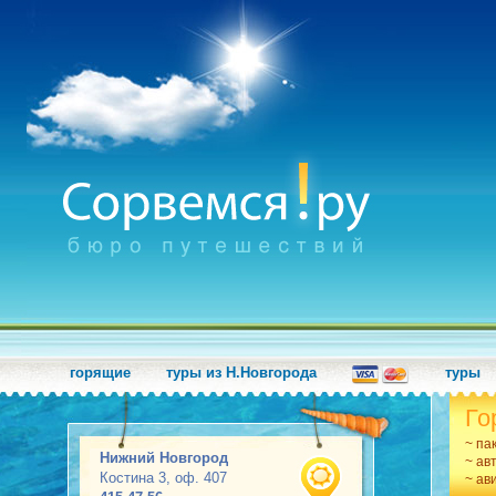
горящие
туры из Н.Новгорода
туры
Го
~ па
Нижний Новгород
~ ав
Костина 3, оф. 407
~ ав