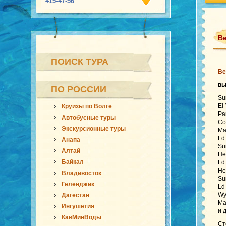
415-47-56
Ве
ПОИСК ТУРА
Ве
в
ПО РОССИИ
Su
El
Круизы по Волге
Pa
Автобусные туры
Co
Экскурсионные туры
Ma
Ld
Анапа
Su
Алтай
He
Байкал
Ld
He
Владивосток
Su
Геленджик
Ld
Wy
Дагестан
Ma
Ингушетия
и 
КавМинВоды
Ст