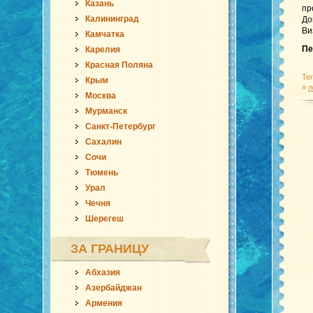
Казань
пр
Калининград
До
Ви
Камчатка
Пе
Карелия
Красная Поляна
Те
Крым
»
л
Москва
Мурманск
Санкт-Петербург
Сахалин
Сочи
Тюмень
Урал
Чечня
Шерегеш
ЗА ГРАНИЦУ
Абхазия
Азербайджан
Армения