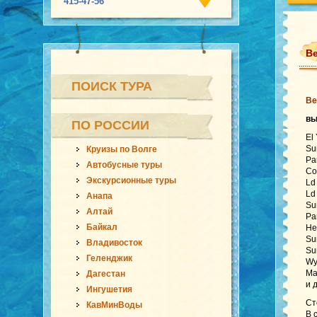
415-47-56
Ве
ПОИСК ТУРА
Ве
в
ПО РОССИИ
El
Su
Круизы по Волге
Pa
Автобусные туры
Co
Экскурсионные туры
Ld
Ld
Анапа
Su
Алтай
Pa
Байкал
He
Su
Владивосток
Su
Геленджик
Wy
Ma
Дагестан
и 
Ингушетия
Ст
КавМинВоды
В 