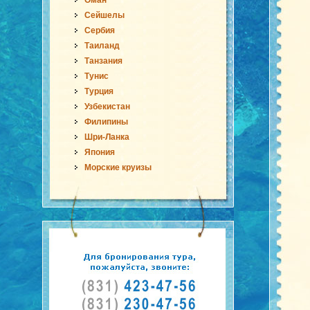
Оман
Сейшелы
Сербия
Таиланд
Танзания
Тунис
Турция
Узбекистан
Филипины
Шри-Ланка
Япония
Морские круизы