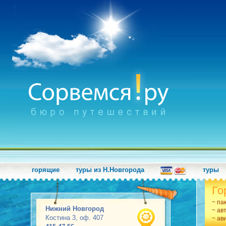
горящие
туры из Н.Новгорода
туры
Го
~ па
Нижний Новгород
~ ав
Костина 3, оф. 407
~ ав